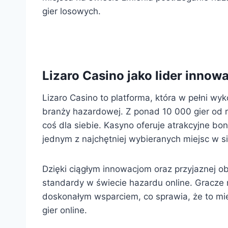
gier losowych.
Lizaro Casino jako lider innow
Lizaro Casino to platforma, która w pełni wy
branży hazardowej. Z ponad 10 000 gier od
coś dla siebie. Kasyno oferuje atrakcyjne bon
jednym z najchętniej wybieranych miejsc w si
Dzięki ciągłym innowacjom oraz przyjaznej o
standardy w świecie hazardu online. Gracze 
doskonałym wsparciem, co sprawia, że to mi
gier online.