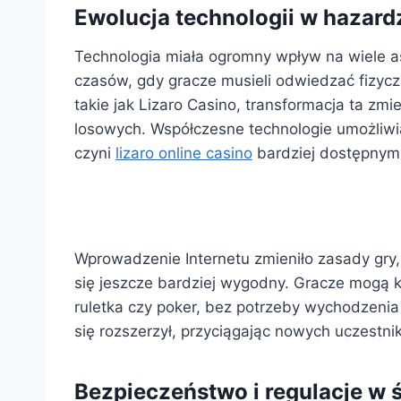
Ewolucja technologii w hazard
Technologia miała ogromny wpływ na wiele as
czasów, gdy gracze musieli odwiedzać fizycz
takie jak Lizaro Casino, transformacja ta zmi
losowych. Współczesne technologie umożliwia
czyni
lizaro online casino
bardziej dostępnym 
Wprowadzenie Internetu zmieniło zasady gry, 
się jeszcze bardziej wygodny. Gracze mogą ko
ruletka czy poker, bez potrzeby wychodzenia
się rozszerzył, przyciągając nowych uczestnik
Bezpieczeństwo i regulacje w ś