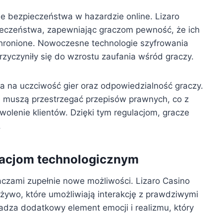
ie bezpieczeństwa w hazardzie online. Lizaro
ieczeństwa, zapewniając graczom pewność, że ich
hronione. Nowoczesne technologie szyfrowania
rzyczyniły się do wzrostu zaufania wśród graczy.
 na uczciwość gier oraz odpowiedzialność graczy.
no, muszą przestrzegać przepisów prawnych, co z
wolenie klientów. Dzięki tym regulacjom, gracze
.
wacjom technologicznym
aczami zupełnie nowe możliwości. Lizaro Casino
 żywo, które umożliwiają interakcję z prawdziwymi
adza dodatkowy element emocji i realizmu, który