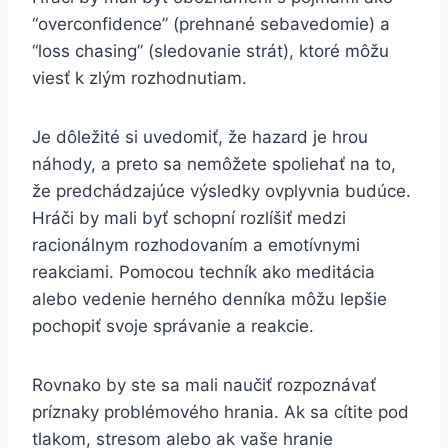
“overconfidence” (prehnané sebavedomie) a
“loss chasing” (sledovanie strát), ktoré môžu
viesť k zlým rozhodnutiam.
Je dôležité si uvedomiť, že hazard je hrou
náhody, a preto sa nemôžete spoliehať na to,
že predchádzajúce výsledky ovplyvnia budúce.
Hráči by mali byť schopní rozlíšiť medzi
racionálnym rozhodovaním a emotívnymi
reakciami. Pomocou techník ako meditácia
alebo vedenie herného denníka môžu lepšie
pochopiť svoje správanie a reakcie.
Rovnako by ste sa mali naučiť rozpoznávať
príznaky problémového hrania. Ak sa cítite pod
tlakom, stresom alebo ak vaše hranie