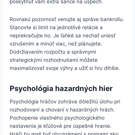
poskytnúť vám extra šance na úspech.
Rovnakú pozornosť venujte aj správe bankrollu.
Stanovte si limit na jednotlivé relácie a
neprekračujte ho. Je ľahké sa nechať uniesť
vzrušením a minúť viac, než plánujete.
Dodržiavaním rozpočtu a správnymi
strategickými rozhodnutiami môžete
maximalizovať svoje výhry a užiť si hru dlhšie.
Psychológia hazardných hier
Psychológia hráčov zohráva dôležitú úlohu pri
rozhodovaní a chovaní v hazardných hrách.
Pochopenie vlastného psychologického
nastavenia je kľúčové pre úspešné hranie.
Hráči by mali byť oboznámení s pojmami ako