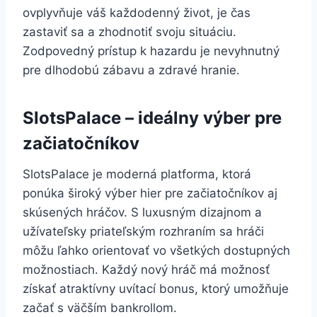
ovplyvňuje váš každodenný život, je čas
zastaviť sa a zhodnotiť svoju situáciu.
Zodpovedný prístup k hazardu je nevyhnutný
pre dlhodobú zábavu a zdravé hranie.
SlotsPalace – ideálny výber pre
začiatočníkov
SlotsPalace je moderná platforma, ktorá
ponúka široký výber hier pre začiatočníkov aj
skúsených hráčov. S luxusným dizajnom a
užívateľsky priateľským rozhraním sa hráči
môžu ľahko orientovať vo všetkých dostupných
možnostiach. Každý nový hráč má možnosť
získať atraktívny uvítací bonus, ktorý umožňuje
začať s väčším bankrollom.