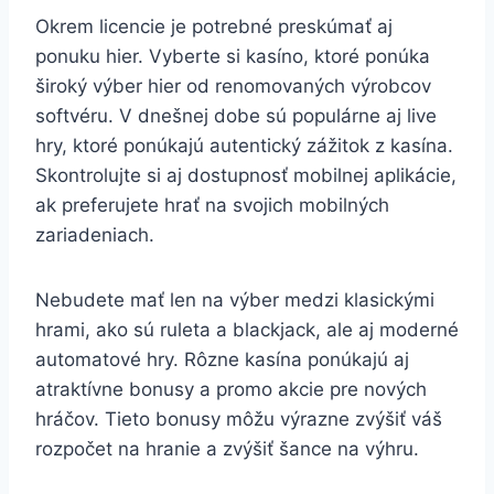
Okrem licencie je potrebné preskúmať aj
ponuku hier. Vyberte si kasíno, ktoré ponúka
široký výber hier od renomovaných výrobcov
softvéru. V dnešnej dobe sú populárne aj live
hry, ktoré ponúkajú autentický zážitok z kasína.
Skontrolujte si aj dostupnosť mobilnej aplikácie,
ak preferujete hrať na svojich mobilných
zariadeniach.
Nebudete mať len na výber medzi klasickými
hrami, ako sú ruleta a blackjack, ale aj moderné
automatové hry. Rôzne kasína ponúkajú aj
atraktívne bonusy a promo akcie pre nových
hráčov. Tieto bonusy môžu výrazne zvýšiť váš
rozpočet na hranie a zvýšiť šance na výhru.