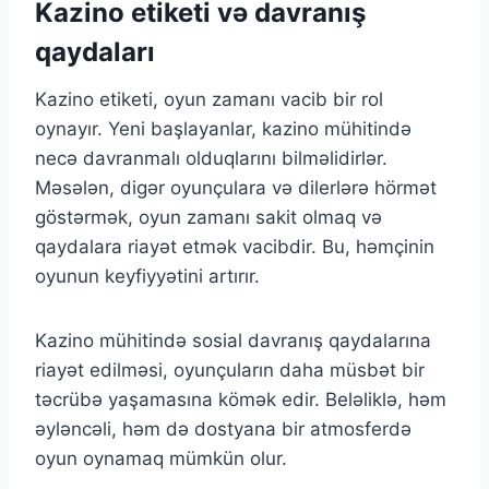
Kazino etiketi və davranış
qaydaları
Kazino etiketi, oyun zamanı vacib bir rol
oynayır. Yeni başlayanlar, kazino mühitində
necə davranmalı olduqlarını bilməlidirlər.
Məsələn, digər oyunçulara və dilerlərə hörmət
göstərmək, oyun zamanı sakit olmaq və
qaydalara riayət etmək vacibdir. Bu, həmçinin
oyunun keyfiyyətini artırır.
Kazino mühitində sosial davranış qaydalarına
riayət edilməsi, oyunçuların daha müsbət bir
təcrübə yaşamasına kömək edir. Beləliklə, həm
əyləncəli, həm də dostyana bir atmosferdə
oyun oynamaq mümkün olur.