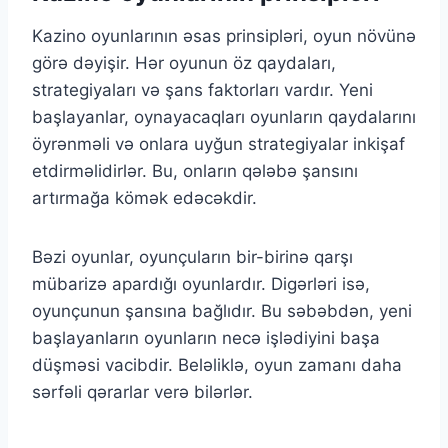
Kazino oyunlarının əsas prinsipləri, oyun növünə
görə dəyişir. Hər oyunun öz qaydaları,
strategiyaları və şans faktorları vardır. Yeni
başlayanlar, oynayacaqları oyunların qaydalarını
öyrənməli və onlara uyğun strategiyalar inkişaf
etdirməlidirlər. Bu, onların qələbə şansını
artırmağa kömək edəcəkdir.
Bəzi oyunlar, oyunçuların bir-birinə qarşı
mübarizə apardığı oyunlardır. Digərləri isə,
oyunçunun şansına bağlıdır. Bu səbəbdən, yeni
başlayanların oyunların necə işlədiyini başa
düşməsi vacibdir. Beləliklə, oyun zamanı daha
sərfəli qərarlar verə bilərlər.