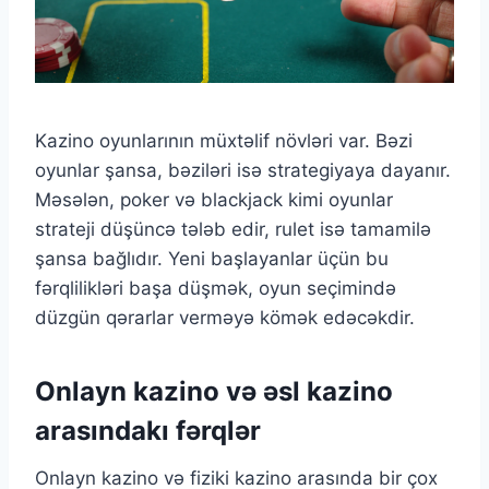
Kazino oyunlarının müxtəlif növləri var. Bəzi
oyunlar şansa, bəziləri isə strategiyaya dayanır.
Məsələn, poker və blackjack kimi oyunlar
strateji düşüncə tələb edir, rulet isə tamamilə
şansa bağlıdır. Yeni başlayanlar üçün bu
fərqlilikləri başa düşmək, oyun seçimində
düzgün qərarlar verməyə kömək edəcəkdir.
Onlayn kazino və əsl kazino
arasındakı fərqlər
Onlayn kazino və fiziki kazino arasında bir çox