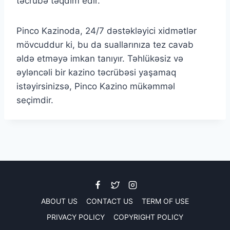
təcrübə təqdim edir.
Pinco Kazinoda, 24/7 dəstəkləyici xidmətlər
mövcuddur ki, bu da suallarınıza tez cavab
əldə etməyə imkan tanıyır. Təhlükəsiz və
əyləncəli bir kazino təcrübəsi yaşamaq
istəyirsinizsə, Pinco Kazino mükəmməl
seçimdir.
ABOUT US
CONTACT US
TERM OF USE
PRIVACY POLICY
COPYRIGHT POLICY