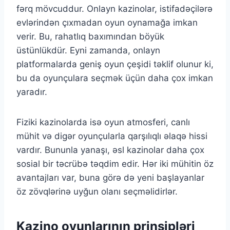
fərq mövcuddur. Onlayn kazinolar, istifadəçilərə
evlərindən çıxmadan oyun oynamağa imkan
verir. Bu, rahatlıq baxımından böyük
üstünlükdür. Eyni zamanda, onlayn
platformalarda geniş oyun çeşidi təklif olunur ki,
bu da oyunçulara seçmək üçün daha çox imkan
yaradır.
Fiziki kazinolarda isə oyun atmosferi, canlı
mühit və digər oyunçularla qarşılıqlı əlaqə hissi
vardır. Bununla yanaşı, əsl kazinolar daha çox
sosial bir təcrübə təqdim edir. Hər iki mühitin öz
avantajları var, buna görə də yeni başlayanlar
öz zövqlərinə uyğun olanı seçməlidirlər.
Kazino oyunlarının prinsipləri