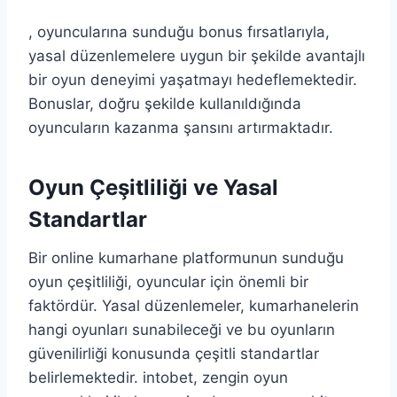
, oyuncularına sunduğu bonus fırsatlarıyla,
yasal düzenlemelere uygun bir şekilde avantajlı
bir oyun deneyimi yaşatmayı hedeflemektedir.
Bonuslar, doğru şekilde kullanıldığında
oyuncuların kazanma şansını artırmaktadır.
Oyun Çeşitliliği ve Yasal
Standartlar
Bir online kumarhane platformunun sunduğu
oyun çeşitliliği, oyuncular için önemli bir
faktördür. Yasal düzenlemeler, kumarhanelerin
hangi oyunları sunabileceği ve bu oyunların
güvenilirliği konusunda çeşitli standartlar
belirlemektedir. intobet, zengin oyun