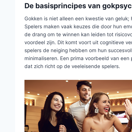
De basisprincipes van gokpsyc
Gokken is niet alleen een kwestie van geluk; 
Spelers maken vaak keuzes die door hun emot
de drang om te winnen kan leiden tot risicovo
voordeel zijn. Dit komt voort uit cognitieve v
spelers de neiging hebben om hun succesvolle
minimaliseren. Een prima voorbeeld van een p
dat zich richt op de veeleisende spelers.