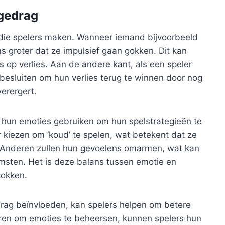
kgedrag
s die spelers maken. Wanneer iemand bijvoorbeeld
ans groter dat ze impulsief gaan gokken. Dit kan
s op verlies. Aan de andere kant, als een speler
 besluiten om hun verlies terug te winnen door nog
erergert.
s hun emoties gebruiken om hun spelstrategieën te
kiezen om ‘koud’ te spelen, wat betekent dat ze
n. Anderen zullen hun gevoelens omarmen, wat kan
komsten. Het is deze balans tussen emotie en
gokken.
rag beïnvloeden, kan spelers helpen om betere
eren om emoties te beheersen, kunnen spelers hun