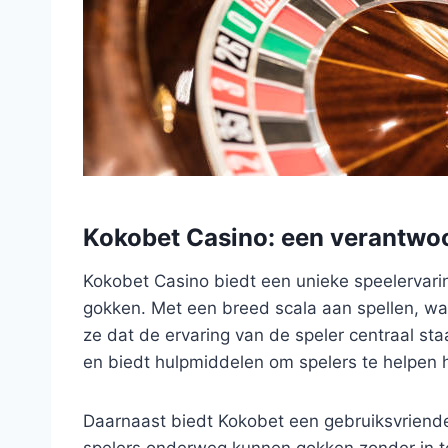
Kokobet Casino: een verantwo
Kokobet Casino biedt een unieke speelervari
gokken. Met een breed scala aan spellen, waa
ze dat de ervaring van de speler centraal s
en biedt hulpmiddelen om spelers te helpen 
Daarnaast biedt Kokobet een gebruiksvriende
spelers onderweg kunnen gokken zonder in te