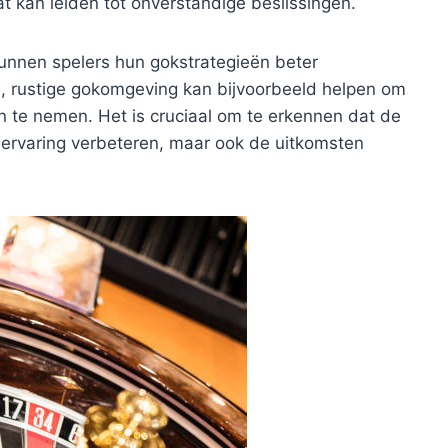
 kan leiden tot onverstandige beslissingen.
unnen spelers hun gokstrategieën beter
, rustige gokomgeving kan bijvoorbeeld helpen om
n te nemen. Het is cruciaal om te erkennen dat de
 ervaring verbeteren, maar ook de uitkomsten