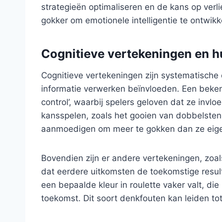
strategieën optimaliseren en de kans op verli
gokker om emotionele intelligentie te ontwikk
Cognitieve vertekeningen en h
Cognitieve vertekeningen zijn systematisch
informatie verwerken beïnvloeden. Een bekend
control’, waarbij spelers geloven dat ze invl
kansspelen, zoals het gooien van dobbelstene
aanmoedigen om meer te gokken dan ze eige
Bovendien zijn er andere vertekeningen, zoals
dat eerdere uitkomsten de toekomstige resul
een bepaalde kleur in roulette vaker valt, die 
toekomst. Dit soort denkfouten kan leiden to