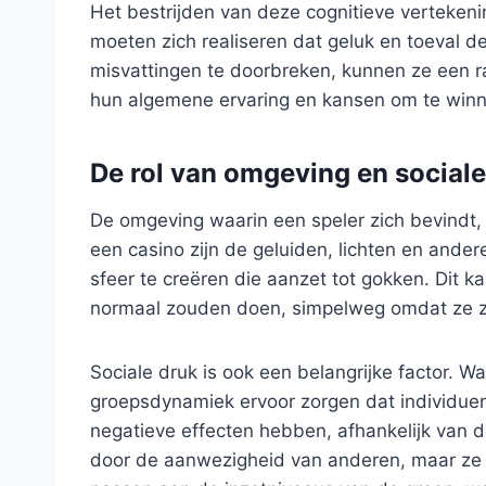
Het bestrijden van deze cognitieve vertekeni
moeten zich realiseren dat geluk en toeval de
misvattingen te doorbreken, kunnen ze een r
hun algemene ervaring en kansen om te winn
De rol van omgeving en sociale
De omgeving waarin een speler zich bevindt,
een casino zijn de geluiden, lichten en and
sfeer te creëren die aanzet tot gokken. Dit k
normaal zouden doen, simpelweg omdat ze z
Sociale druk is ook een belangrijke factor. 
groepsdynamiek ervoor zorgen dat individuen 
negatieve effecten hebben, afhankelijk van de
door de aanwezigheid van anderen, maar ze 