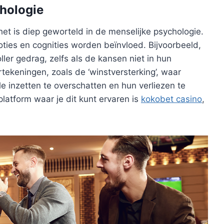
hologie
het is diep geworteld in de menselijke psychologie.
ies en cognities worden beïnvloed. Bijvoorbeeld,
ller gedrag, zelfs als de kansen niet in hun
ertekeningen, zoals de ‘winstversterking’, waar
 inzetten te overschatten en hun verliezen te
latform waar je dit kunt ervaren is
kokobet casino
,