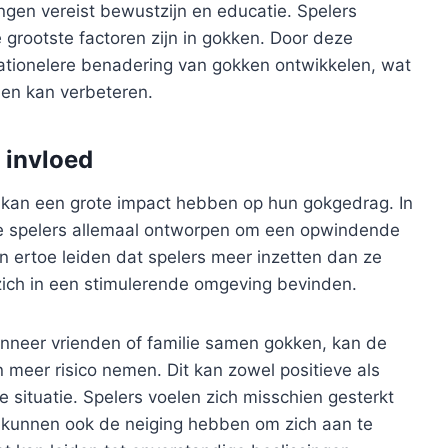
ngen vereist bewustzijn en educatie. Spelers
 grootste factoren zijn in gokken. Door deze
ationelere benadering van gokken ontwikkelen, wat
en kan verbeteren.
 invloed
 kan een grote impact hebben op hun gokgedrag. In
ere spelers allemaal ontworpen om een opwindende
an ertoe leiden dat spelers meer inzetten dan ze
ich in een stimulerende omgeving bevinden.
Wanneer vrienden of familie samen gokken, kan de
meer risico nemen. Dit kan zowel positieve als
 situatie. Spelers voelen zich misschien gesterkt
kunnen ook de neiging hebben om zich aan te