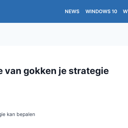
NEWS
WINDOWS 10
W
van gokken je strategie
gie kan bepalen