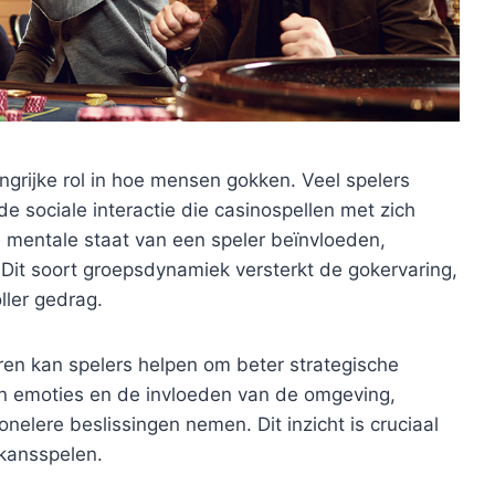
ngrijke rol in hoe mensen gokken. Veel spelers
 sociale interactie die casinospellen met zich
 mentale staat van een speler beïnvloeden,
Dit soort groepsdynamiek versterkt de gokervaring,
ller gedrag.
ren kan spelers helpen om beter strategische
un emoties en de invloeden van de omgeving,
elere beslissingen nemen. Dit inzicht is cruciaal
kansspelen.