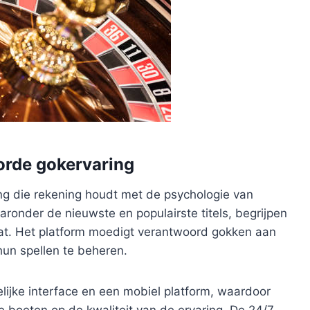
orde gokervaring
ng die rekening houdt met de psychologie van
ronder de nieuwste en populairste titels, begrijpen
taat. Het platform moedigt verantwoord gokken aan
hun spellen te beheren.
lijke interface en een mobiel platform, waardoor
 boeten op de kwaliteit van de ervaring. De 24/7