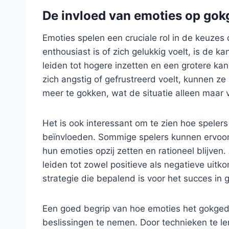
De invloed van emoties op go
Emoties spelen een cruciale rol in de keuze
enthousiast is of zich gelukkig voelt, is de k
leiden tot hogere inzetten en een grotere kan
zich angstig of gefrustreerd voelt, kunnen ze
meer te gokken, wat de situatie alleen maar v
Het is ook interessant om te zien hoe speler
beïnvloeden. Sommige spelers kunnen ervoor 
hun emoties opzij zetten en rationeel blijve
leiden tot zowel positieve als negatieve uit
strategie die bepalend is voor het succes in 
Een goed begrip van hoe emoties het gokged
beslissingen te nemen. Door technieken te l