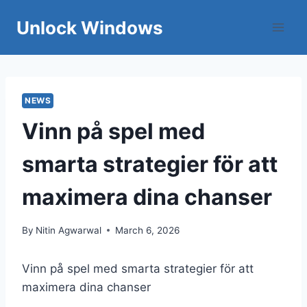
Skip
Unlock Windows
to
content
NEWS
Vinn på spel med
smarta strategier för att
maximera dina chanser
By
Nitin Agwarwal
March 6, 2026
Vinn på spel med smarta strategier för att
maximera dina chanser