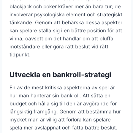
blackjack och poker kräver mer än bara tur; de
involverar psykologiska element och strategiskt
tänkande. Genom att behärska dessa aspekter
kan spelare ställa sig i en bättre position för att
vinna, oavsett om det handlar om att bluffa
motståndare eller göra rätt beslut vid rätt
tidpunkt.
Utveckla en bankroll-strategi
En av de mest kritiska aspekterna av spel är
hur man hanterar sin bankroll. Att sätta en
budget och hålla sig till den är avgörande för
långsiktig framgång. Genom att bestämma hur
mycket man är villig att förlora kan spelare
spela mer avslappnat och fatta bättre beslut.