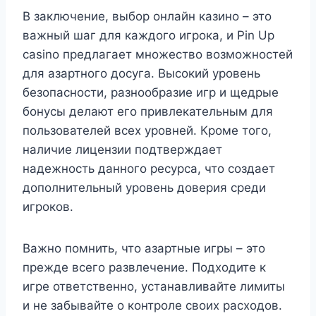
В заключение, выбор онлайн казино – это
важный шаг для каждого игрока, и Pin Up
casino предлагает множество возможностей
для азартного досуга. Высокий уровень
безопасности, разнообразие игр и щедрые
бонусы делают его привлекательным для
пользователей всех уровней. Кроме того,
наличие лицензии подтверждает
надежность данного ресурса, что создает
дополнительный уровень доверия среди
игроков.
Важно помнить, что азартные игры – это
прежде всего развлечение. Подходите к
игре ответственно, устанавливайте лимиты
и не забывайте о контроле своих расходов.