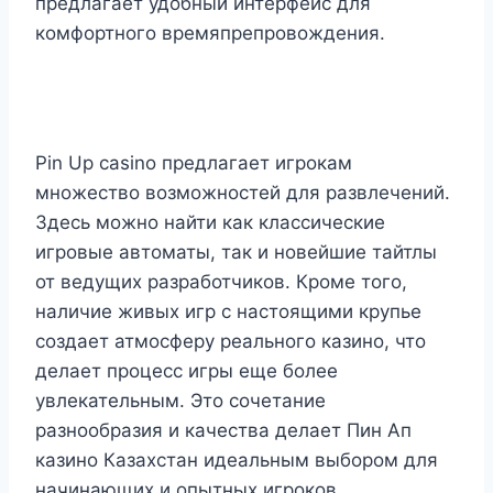
предлагает удобный интерфейс для
комфортного времяпрепровождения.
Pin Up casino предлагает игрокам
множество возможностей для развлечений.
Здесь можно найти как классические
игровые автоматы, так и новейшие тайтлы
от ведущих разработчиков. Кроме того,
наличие живых игр с настоящими крупье
создает атмосферу реального казино, что
делает процесс игры еще более
увлекательным. Это сочетание
разнообразия и качества делает Пин Ап
казино Казахстан идеальным выбором для
начинающих и опытных игроков.