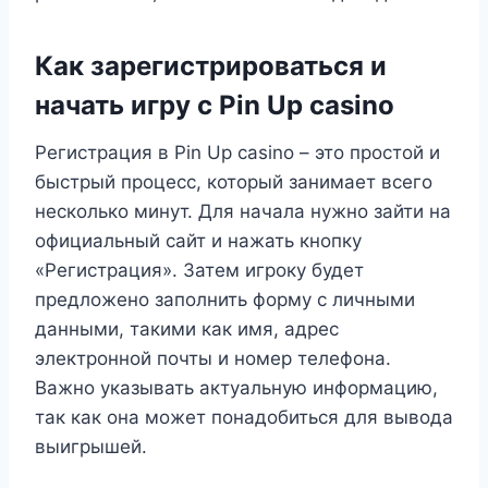
Как зарегистрироваться и
начать игру с Pin Up casino
Регистрация в Pin Up casino – это простой и
быстрый процесс, который занимает всего
несколько минут. Для начала нужно зайти на
официальный сайт и нажать кнопку
«Регистрация». Затем игроку будет
предложено заполнить форму с личными
данными, такими как имя, адрес
электронной почты и номер телефона.
Важно указывать актуальную информацию,
так как она может понадобиться для вывода
выигрышей.