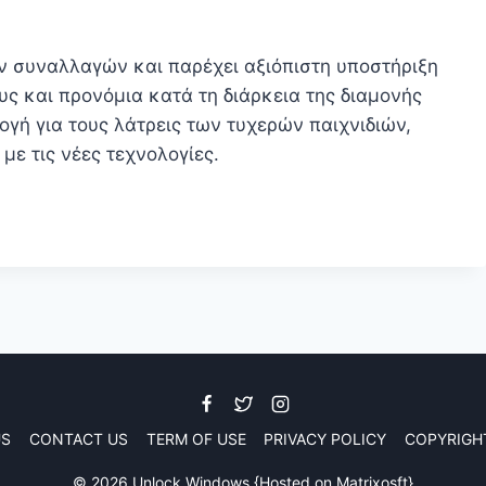
ν συναλλαγών και παρέχει αξιόπιστη υποστήριξη
ς και προνόμια κατά τη διάρκεια της διαμονής
λογή για τους λάτρεις των τυχερών παιχνιδιών,
ε τις νέες τεχνολογίες.
US
CONTACT US
TERM OF USE
PRIVACY POLICY
COPYRIGH
© 2026 Unlock Windows {Hosted on
Matrixosft
}