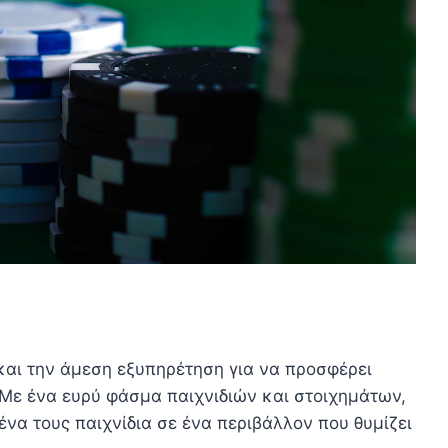
 και την άμεση εξυπηρέτηση για να προσφέρει
. Με ένα ευρύ φάσμα παιχνιδιών και στοιχημάτων,
να τους παιχνίδια σε ένα περιβάλλον που θυμίζει