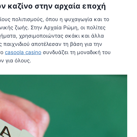
ων καζίνο στην αρχαία εποχή
αίους πολιτισμούς, όπου η ψυχαγωγία και το
ικής ζωής. Στην Αρχαία Ρώμη, οι πολίτες
ιχήματα, χρησιμοποιώντας σκάκι και άλλα
ς παιχνιδιού αποτέλεσαν τη βάση για την
το
casoola casino
συνδυάζει τη μοναδική του
ών για όλους.