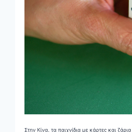
Στην Κίνα, τα παιχνίδια με κάρτες και ζάρι