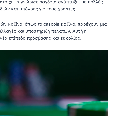
ό στοίχημα γνώρισε ραγδαία ανάπτυξη, με πολλές
διών και μπόνους για τους χρήστες.
κών καζίνο, όπως το casoola καζίνο, παρέχουν μια
αλλαγές και υποστήριξη πελατών. Αυτή η
 νέα επίπεδα πρόσβασης και ευκολίας.