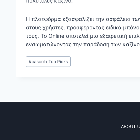
πολυτελές καζίνο.
Η πλατφόρμα εξασφαλίζει την ασφάλεια τω
στους χρήστες, προσφέροντας ειδικά μπόνου
τους. Το Online αποτελεί μια εξαιρετική επι
ενσωματώνοντας την παράδοση των καζίνο μ
Post
#
casoola Top Picks
Tags:
ABOUT 