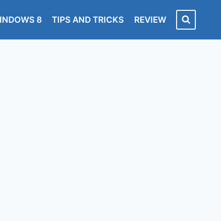
INDOWS 8
TIPS AND TRICKS
REVIEW