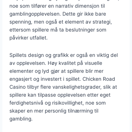
noe som tilfører en narrativ dimensjon til
gamblingopplevelsen. Dette gir ikke bare
spenning, men også et element av strategi,
ettersom spillere må ta beslutninger som
påvirker utfallet.
Spillets design og grafikk er også en viktig del
av opplevelsen. Høy kvalitet på visuelle
elementer og lyd gjør at spillere blir mer
engasjert og investert i spillet. Chicken Road
Casino tilbyr flere vanskelighetsgrader, slik at
spillere kan tilpasse opplevelsen etter eget
ferdighetsnivå og risikovillighet, noe som
skaper en mer personlig tilnærming til
gambling.