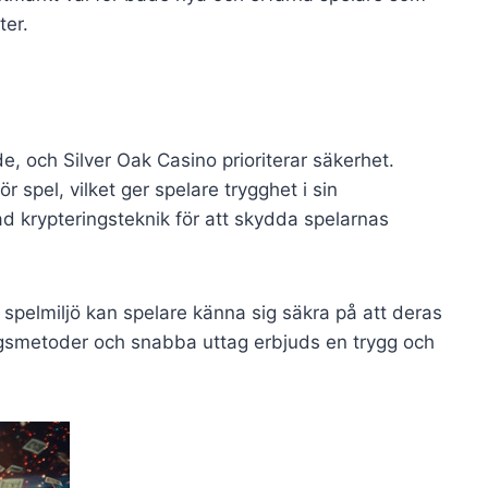
ter.
de, och Silver Oak Casino prioriterar säkerhet.
för spel, vilket ger spelare trygghet i sin
d krypteringsteknik för att skydda spelarnas
 spelmiljö kan spelare känna sig säkra på att deras
ningsmetoder och snabba uttag erbjuds en trygg och