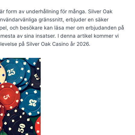
ulär form av underhållning för många. Silver Oak
nvändarvänliga gränssnitt, erbjuder en säker
itspel, och besökare kan läsa mer om erbjudanden på
t mesta av sina insatser. I denna artikel kommer vi
levelse på Silver Oak Casino år 2026.