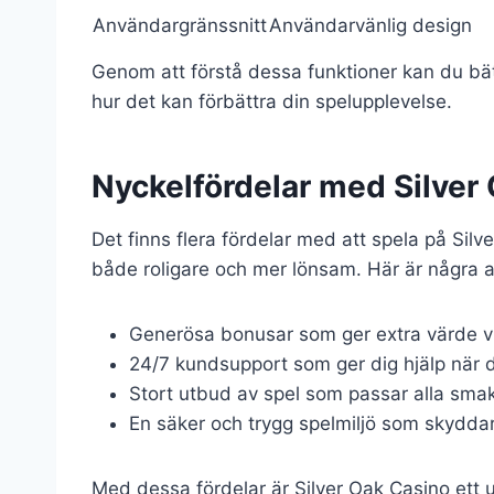
Användargränssnitt
Användarvänlig design
Genom att förstå dessa funktioner kan du bä
hur det kan förbättra din spelupplevelse.
Nyckelfördelar med Silver
Det finns flera fördelar med att spela på Sil
både roligare och mer lönsam. Här är några a
Generösa bonusar som ger extra värde vi
24/7 kundsupport som ger dig hjälp när 
Stort utbud av spel som passar alla smak
En säker och trygg spelmiljö som skyddar
Med dessa fördelar är Silver Oak Casino ett 