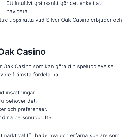
Ett intuitivt gränssnitt gör det enkelt att
navigera.
ttre uppskatta vad Silver Oak Casino erbjuder och
 Oak Casino
ver Oak Casino som kan göra din spelupplevelse
v de främsta fördelarna:
d insättningar.
du behöver det.
er och preferenser.
 dina personuppgifter.
utmärkt val för både nya och erfarna spelare som