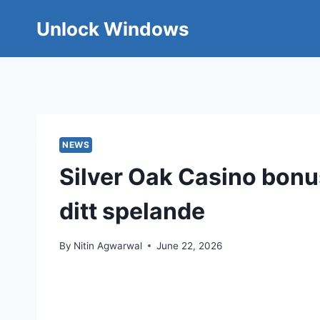
Skip
Unlock Windows
to
content
NEWS
Silver Oak Casino bonu
ditt spelande
By
Nitin Agwarwal
June 22, 2026