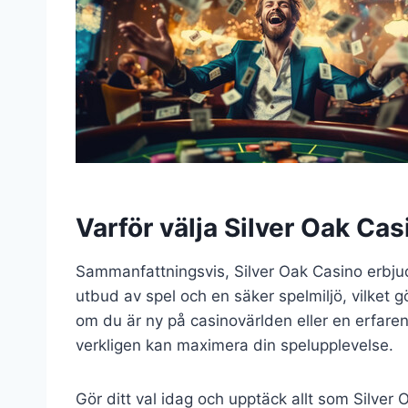
Varför välja Silver Oak Cas
Sammanfattningsvis, Silver Oak Casino erbju
utbud av spel och en säker spelmiljö, vilket gö
om du är ny på casinovärlden eller en erfaren
verkligen kan maximera din spelupplevelse.
Gör ditt val idag och upptäck allt som Silver 