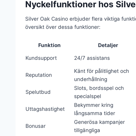
Nyckelfunktioner hos Silv
Silver Oak Casino erbjuder flera viktiga funk
översikt över dessa funktioner:
Funktion
Detaljer
Kundsupport
24/7 assistans
Känt för pålitlighet och
Reputation
underhållning
Slots, bordsspel och
Spelutbud
specialspel
Bekymmer kring
Uttagshastighet
långsamma tider
Generösa kampanjer
Bonusar
tillgängliga