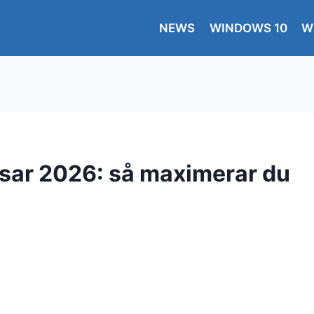
NEWS
WINDOWS 10
W
sar 2026: så maximerar du