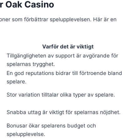
er Oak Casino
tioner som förbättrar spelupplevelsen. Här är en
Varför det är viktigt
Tillgängligheten av support är avgörande för
spelarnas trygghet.
En god reputations bidrar till förtroende bland
spelare.
Stor variation tilltalar olika typer av spelare.
Snabba uttag är viktigt för spelarnas nöjdhet.
Bonusar ökar spelarens budget och
spelupplevelse.