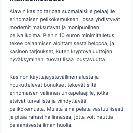
Alawin kasino tarjoaa suomalaisille pelaajille
erinomaisen pelikokemuksen, jossa yhdistyvät
modernit maksutavat ja monipuolinen
pelivalikoima. Pienin 10 euron minimitalletus
tekee pelaamisen aloittamisesta helppoa, ja
kasinon tarjoukset, kuten kryptovaluuttojen
hyväksyminen, tuovat lisää joustavuutta.
Kasinon käyttäjäystävällinen alusta ja
houkuttelevat bonukset tekevät siitä
erinomaisen valinnan uhkapelaajille, jotka
etsivät turvallista ja viihdyttävää
pelikokemusta. Muista aina pelata vastuullisesti
ja pitää rahasi hallinnassa, jotta voit nauttia
pelaamisesta ilman huolia.