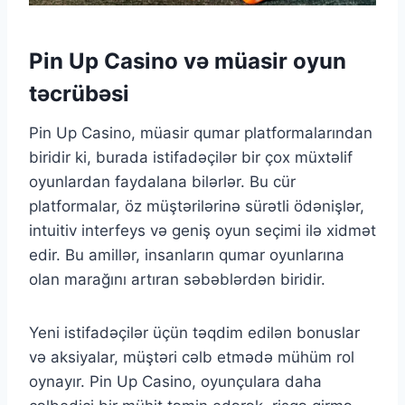
Pin Up Casino və müasir oyun
təcrübəsi
Pin Up Casino, müasir qumar platformalarından
biridir ki, burada istifadəçilər bir çox müxtəlif
oyunlardan faydalana bilərlər. Bu cür
platformalar, öz müştərilərinə sürətli ödənişlər,
intuitiv interfeys və geniş oyun seçimi ilə xidmət
edir. Bu amillər, insanların qumar oyunlarına
olan marağını artıran səbəblərdən biridir.
Yeni istifadəçilər üçün təqdim edilən bonuslar
və aksiyalar, müştəri cəlb etmədə mühüm rol
oynayır. Pin Up Casino, oyunçulara daha