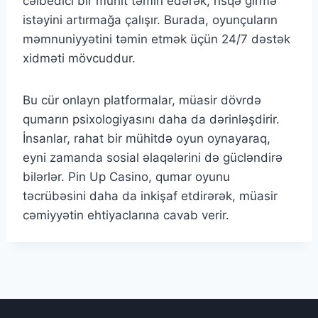
cəlbedici bir mühit təmin edərək, risqə girmə
istəyini artırmağa çalışır. Burada, oyunçuların
məmnuniyyətini təmin etmək üçün 24/7 dəstək
xidməti mövcuddur.
Bu cür onlayn platformalar, müasir dövrdə
qumarın psixologiyasını daha da dərinləşdirir.
İnsanlar, rahat bir mühitdə oyun oynayaraq,
eyni zamanda sosial əlaqələrini də gücləndirə
bilərlər. Pin Up Casino, qumar oyunu
təcrübəsini daha da inkişaf etdirərək, müasir
cəmiyyətin ehtiyaclarına cavab verir.