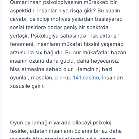
Qumar insan psixologiyasının mürəkkəb bir
aspektidir. İnsanlar niyə risqə girir? Bu sualın
cavabı, psixoloji motivasiyalardan başlayaraq
sosial təsirlərə qədər geniş bir spektrda
yerləşir. Psixologiya sahəsində “risk axtarışı”
fenomeni, insanların mükafat hissini yaşamaq
arzusu ilə sıx bağlıdır. Bu cür mükafatlar bəzən
insanın özünü daha güclü, daha həyəcansız
hiss etməsinə səbəb olur. Həmçinin, bəzi
oyunlar, məsələn,
pin-up 141 casino
, insanları
xüsusilə çəkir.
Oyun oynamağın yarada biləcəyi psixoloji
təsirlər, adətən insanların özlərini bir az daha