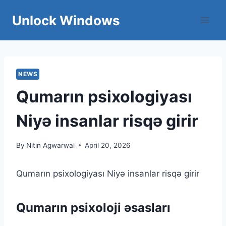
Skip
Unlock Windows
to
content
NEWS
Qumarın psixologiyası
Niyə insanlar risqə girir
By
Nitin Agwarwal
April 20, 2026
Qumarın psixologiyası Niyə insanlar risqə girir
Qumarın psixoloji əsasları