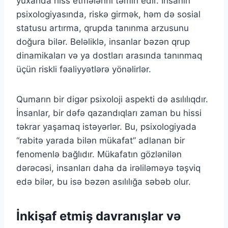
yuxarıda hiss etmələrini təmin edir. İnsanın
psixologiyasında, riskə girmək, həm də sosial
statusu artırma, qrupda tanınma arzusunu
doğura bilər. Beləliklə, insanlar bəzən qrup
dinamikaları və ya dostları arasında tanınmaq
üçün riskli fəaliyyətlərə yönəlirlər.
Qumarın bir digər psixoloji aspekti də asılılıqdır.
İnsanlar, bir dəfə qazandıqları zaman bu hissi
təkrar yaşamaq istəyərlər. Bu, psixologiyada
“rabitə yarada bilən mükafat” adlanan bir
fenomenlə bağlıdır. Mükafatın gözlənilən
dərəcəsi, insanları daha da irəliləməyə təşviq
edə bilər, bu isə bəzən asılılığa səbəb olur.
İnkişaf etmiş davranışlar və