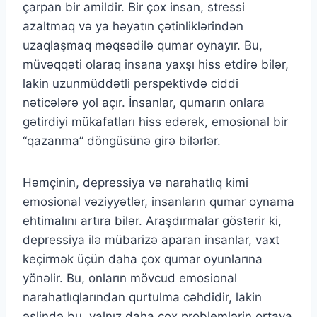
çarpan bir amildir. Bir çox insan, stressi
azaltmaq və ya həyatın çətinliklərindən
uzaqlaşmaq məqsədilə qumar oynayır. Bu,
müvəqqəti olaraq insana yaxşı hiss etdirə bilər,
lakin uzunmüddətli perspektivdə ciddi
nəticələrə yol açır. İnsanlar, qumarın onlara
gətirdiyi mükafatları hiss edərək, emosional bir
“qazanma” döngüsünə girə bilərlər.
Həmçinin, depressiya və narahatlıq kimi
emosional vəziyyətlər, insanların qumar oynama
ehtimalını artıra bilər. Araşdırmalar göstərir ki,
depressiya ilə mübarizə aparan insanlar, vaxt
keçirmək üçün daha çox qumar oyunlarına
yönəlir. Bu, onların mövcud emosional
narahatlıqlarından qurtulma cəhdidir, lakin
əslində bu, yalnız daha çox problemlərin ortaya