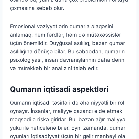
çıxmasına səbəb olur.
Emosional vəziyyətlərin qumarla əlaqəsini
anlamaq, həm fərdlər, həm də mütəxəssislər
üçün önəmlidir. Duyğusal asılılıq, bəzən qumar
asılılığına dönüşə bilər. Bu səbəbdən, qumarın
psixologiyası, insan davranışlarının daha dərin
və mürəkkəb bir analizini tələb edir.
Qumarın iqtisadi aspektləri
Qumarın iqtisadi təsirləri də əhəmiyyətli bir rol
oynayır. İnsanlar, maliyyə qazancı əldə etmək
məqsədilə riskə girirlər. Bu, bəzən ağır maliyyə
yükü ilə nəticələnə bilər. Eyni zamanda, qumar
oyunları iqtisadiyyat üçün bir gəlir mənbəyi ola