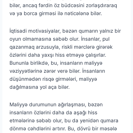
bilər, ancaq fərdin öz büdcəsini zorlaşdıraraq
və ya borca girməsi ilə nəticələnə bilər.
İqtisadi motivasiyalar, bəzən qumarın yalnız bir
oyun olmamasına səbəb olur. İnsanlar, pul
qazanmaq arzusuyla, riskli mərclərə girərək
özlərini daha yaxşı hiss etməyə çalışırlar.
Bununla birlikdə, bu, insanların maliyyə
vəziyyətlərinə zərər verə bilər. İnsanların
düşünmədən risqə girmələri, maliyyə
dağılmasına yol aça bilər.
Maliyyə durumunun ağırlaşması, bəzən
insanların özlərini daha da aşağı hiss
etmələrinə səbəb olur, bu da yenidən qumara
dönmə cəhdlərini artırır. Bu, dövrü bir məsələ