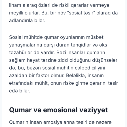
ilham alaraq özləri də riskli qərarlar verməyə
meyilli olurlar. Bu, bir növ “sosial təsir” olaraq da
adlandırıla bilər.
Sosial mühitdə qumar oyunlarının müsbət
yanaşmalarına qarşı duran tənqidlər və əks
təzahürlər də vardır. Bəzi insanlar qumarın
sağlam həyat tərzinə zidd olduğunu düşünsələr
də, bu, bəzən sosial mühitin cəlbediciliyini
azaldan bir faktor olmur. Beləliklə, insanın
ətrafındakı mühit, onun riskə girmə qərarını təsir
edə bilər.
Qumar və emosional vəziyyət
Qumarın insan emosiyalarına təsiri də nəzərə