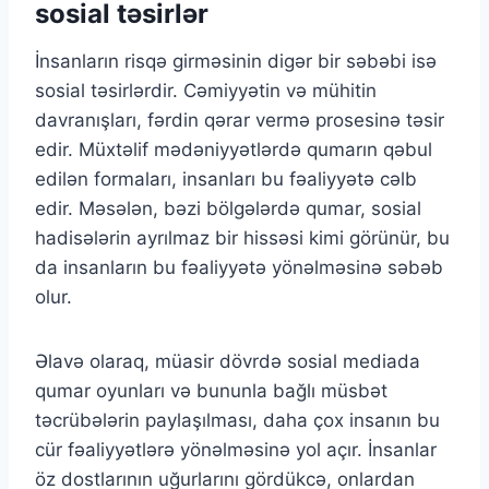
sosial təsirlər
İnsanların risqə girməsinin digər bir səbəbi isə
sosial təsirlərdir. Cəmiyyətin və mühitin
davranışları, fərdin qərar vermə prosesinə təsir
edir. Müxtəlif mədəniyyətlərdə qumarın qəbul
edilən formaları, insanları bu fəaliyyətə cəlb
edir. Məsələn, bəzi bölgələrdə qumar, sosial
hadisələrin ayrılmaz bir hissəsi kimi görünür, bu
da insanların bu fəaliyyətə yönəlməsinə səbəb
olur.
Əlavə olaraq, müasir dövrdə sosial mediada
qumar oyunları və bununla bağlı müsbət
təcrübələrin paylaşılması, daha çox insanın bu
cür fəaliyyətlərə yönəlməsinə yol açır. İnsanlar
öz dostlarının uğurlarını gördükcə, onlardan