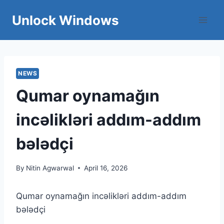
Skip
Unlock Windows
to
content
NEWS
Qumar oynamağın
incəlikləri addım-addım
bələdçi
By
Nitin Agwarwal
April 16, 2026
Qumar oynamağın incəlikləri addım-addım
bələdçi