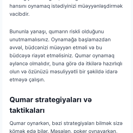
hansını oynamaq istədiyinizi müəyyənləşdirmək
vacibdir.
Bununla yanaşı, qumarın riskli olduğunu
unutmamalısınız. Oynamağa başlamazdan
əvvəl, büdcənizi müəyyən etməli və bu
büdcəyə riayət etməlisiniz. Qumar oynamaq
əyləncə olmalıdır, buna görə də itkilərə hazırlıqlı
olun və özünüzü məsuliyyətli bir şəkildə idarə
etməyə çalışın.
Qumar strategiyaları və
taktikaları
Qumar oynarkən, bəzi strategiyaları bilmək sizə
kömək edə bilər. Məsələn, poker oynayarkən,