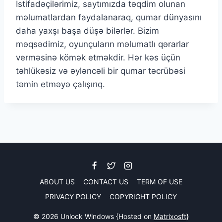
İstifadəçilərimiz, saytımızda təqdim olunan
məlumatlardan faydalanaraq, qumar dünyasını
daha yaxşı başa düşə bilərlər. Bizim
məqsədimiz, oyunçuların məlumatlı qərarlar
verməsinə kömək etməkdir. Hər kəs üçün
təhlükəsiz və əyləncəli bir qumar təcrübəsi
təmin etməyə çalışırıq.
ABOUT US
CONTACT US
TERM OF USE
PRIVACY POLICY
COPYRIGHT POLICY
© 2026 Unlock Windows {Hosted on
Matrixosft
}