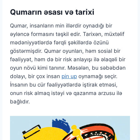
Qumarın əsası və tarixi
Qumar, insanların min illərdir oynadığı bir
əyləncə formasını təşkil edir. Tarixən, müxtəlif
mədəniyyətlərdə fərqli şəkillərdə özünü
göstərmişdir. Qumar oyunları, həm sosial bir
fəaliyyət, həm də bir risk anlayışı ilə əlaqəli bir
oyun növü kimi tanınır. Məsələn, bu səbəbdən
dolayı, bir çox insan
pin up
oynamağı seçir.
İnsanın bu cür fəaliyyətlərdə iştirak etməsi,
onun risk almaq istəyi və qazanma arzusu ilə
bağlıdır.