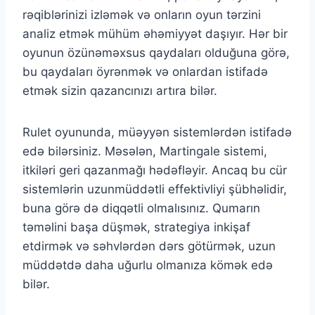
rəqiblərinizi izləmək və onların oyun tərzini
analiz etmək mühüm əhəmiyyət daşıyır. Hər bir
oyunun özünəməxsus qaydaları olduğuna görə,
bu qaydaları öyrənmək və onlardan istifadə
etmək sizin qazancınızı artıra bilər.
Rulet oyununda, müəyyən sistemlərdən istifadə
edə bilərsiniz. Məsələn, Martingale sistemi,
itkiləri geri qazanmağı hədəfləyir. Ancaq bu cür
sistemlərin uzunmüddətli effektivliyi şübhəlidir,
buna görə də diqqətli olmalısınız. Qumarın
təməlini başa düşmək, strategiya inkişaf
etdirmək və səhvlərdən dərs götürmək, uzun
müddətdə daha uğurlu olmanıza kömək edə
bilər.