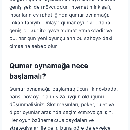
geniş şəkildə mövcuddur. İnternetin inkişafı,
insanların ev rahatlığında qumar oynamağa
imkan tanıyıb. Onlayn qumar oyunları, daha
geniş bir auditoriyaya xidmət etməkdədir və
bu, hər gün yeni oyunçuların bu sahəyə daxil
olmasına səbəb olur.
Qumar oynamağa necə
başlamalı?
Qumar oynamağa başlamaq üçün ilk növbədə,
hansı növ oyunların sizə uyğun olduğunu
düşünməlisiniz. Slot maşınları, poker, rulet və
digər oyunlar arasında seçim etməyə çalışın.
Hər oyun özünəməxsus qaydaları və
strategiyaları ilə gəlir, buna görə də əvvəlcə