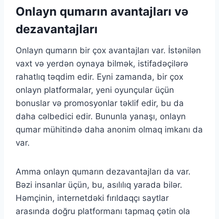
Onlayn qumarın avantajları və
dezavantajları
Onlayn qumarın bir çox avantajları var. İstənilən
vaxt və yerdən oynaya bilmək, istifadəçilərə
rahatlıq təqdim edir. Eyni zamanda, bir çox
onlayn platformalar, yeni oyunçular üçün
bonuslar və promosyonlar təklif edir, bu da
daha cəlbedici edir. Bununla yanaşı, onlayn
qumar mühitində daha anonim olmaq imkanı da
var.
Amma onlayn qumarın dezavantajları da var.
Bəzi insanlar üçün, bu, asılılıq yarada bilər.
Həmçinin, internetdəki fırıldaqçı saytlar
arasında doğru platformanı tapmaq çətin ola