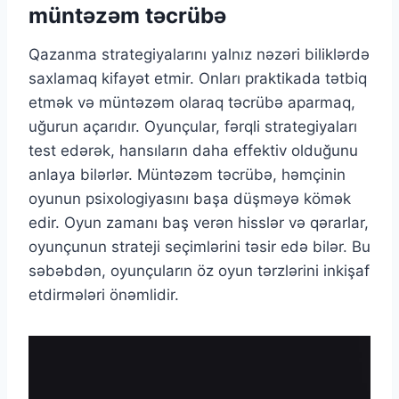
müntəzəm təcrübə
Qazanma strategiyalarını yalnız nəzəri biliklərdə
saxlamaq kifayət etmir. Onları praktikada tətbiq
etmək və müntəzəm olaraq təcrübə aparmaq,
uğurun açarıdır. Oyunçular, fərqli strategiyaları
test edərək, hansıların daha effektiv olduğunu
anlaya bilərlər. Müntəzəm təcrübə, həmçinin
oyunun psixologiyasını başa düşməyə kömək
edir. Oyun zamanı baş verən hisslər və qərarlar,
oyunçunun strateji seçimlərini təsir edə bilər. Bu
səbəbdən, oyunçuların öz oyun tərzlərini inkişaf
etdirmələri önəmlidir.