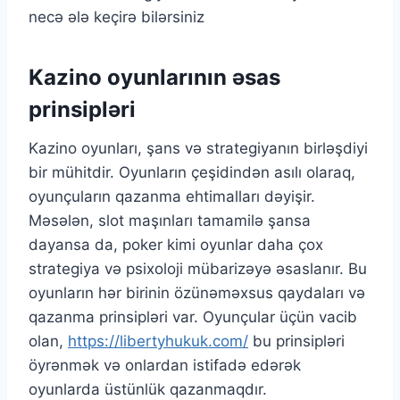
necə ələ keçirə bilərsiniz
Kazino oyunlarının əsas
prinsipləri
Kazino oyunları, şans və strategiyanın birləşdiyi
bir mühitdir. Oyunların çeşidindən asılı olaraq,
oyunçuların qazanma ehtimalları dəyişir.
Məsələn, slot maşınları tamamilə şansa
dayansa da, poker kimi oyunlar daha çox
strategiya və psixoloji mübarizəyə əsaslanır. Bu
oyunların hər birinin özünəməxsus qaydaları və
qazanma prinsipləri var. Oyunçular üçün vacib
olan,
https://libertyhukuk.com/
bu prinsipləri
öyrənmək və onlardan istifadə edərək
oyunlarda üstünlük qazanmaqdır.