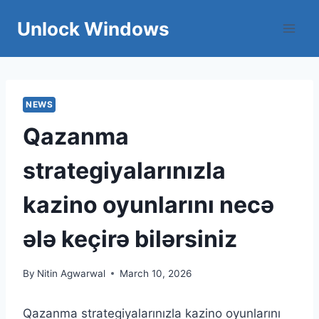
Skip
Unlock Windows
to
content
NEWS
Qazanma
strategiyalarınızla
kazino oyunlarını necə
ələ keçirə bilərsiniz
By
Nitin Agwarwal
March 10, 2026
Qazanma strategiyalarınızla kazino oyunlarını