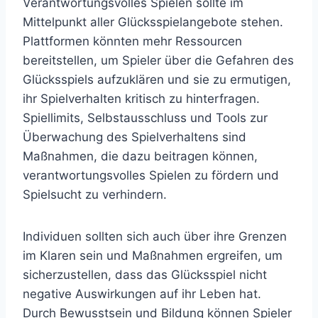
Verantwortungsvolles Spielen sollte im
Mittelpunkt aller Glücksspielangebote stehen.
Plattformen könnten mehr Ressourcen
bereitstellen, um Spieler über die Gefahren des
Glücksspiels aufzuklären und sie zu ermutigen,
ihr Spielverhalten kritisch zu hinterfragen.
Spiellimits, Selbstausschluss und Tools zur
Überwachung des Spielverhaltens sind
Maßnahmen, die dazu beitragen können,
verantwortungsvolles Spielen zu fördern und
Spielsucht zu verhindern.
Individuen sollten sich auch über ihre Grenzen
im Klaren sein und Maßnahmen ergreifen, um
sicherzustellen, dass das Glücksspiel nicht
negative Auswirkungen auf ihr Leben hat.
Durch Bewusstsein und Bildung können Spieler