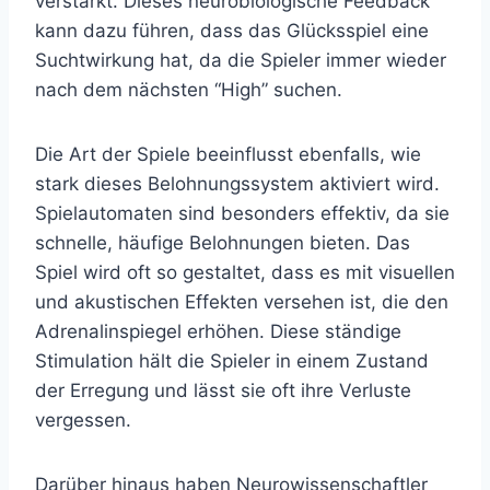
verstärkt. Dieses neurobiologische Feedback
kann dazu führen, dass das Glücksspiel eine
Suchtwirkung hat, da die Spieler immer wieder
nach dem nächsten “High” suchen.
Die Art der Spiele beeinflusst ebenfalls, wie
stark dieses Belohnungssystem aktiviert wird.
Spielautomaten sind besonders effektiv, da sie
schnelle, häufige Belohnungen bieten. Das
Spiel wird oft so gestaltet, dass es mit visuellen
und akustischen Effekten versehen ist, die den
Adrenalinspiegel erhöhen. Diese ständige
Stimulation hält die Spieler in einem Zustand
der Erregung und lässt sie oft ihre Verluste
vergessen.
Darüber hinaus haben Neurowissenschaftler