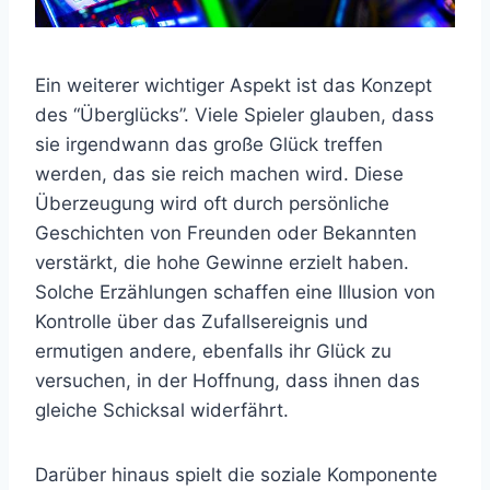
Ein weiterer wichtiger Aspekt ist das Konzept
des “Überglücks”. Viele Spieler glauben, dass
sie irgendwann das große Glück treffen
werden, das sie reich machen wird. Diese
Überzeugung wird oft durch persönliche
Geschichten von Freunden oder Bekannten
verstärkt, die hohe Gewinne erzielt haben.
Solche Erzählungen schaffen eine Illusion von
Kontrolle über das Zufallsereignis und
ermutigen andere, ebenfalls ihr Glück zu
versuchen, in der Hoffnung, dass ihnen das
gleiche Schicksal widerfährt.
Darüber hinaus spielt die soziale Komponente