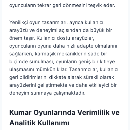
oyuncuların tekrar geri dönmesini teşvik eder.
Yenilikçi oyun tasarımları, ayrıca kullanıcı
arayüzü ve deneyimi açısından da büyük bir
önem taşır. Kullanıcı dostu arayüzler,
oyuncuların oyuna daha hızlı adapte olmalarını
sağlarken, karmaşık mekaniklerin sade bir
biçimde sunulması, oyunların geniş bir kitleye
ulaşmasını mümkün kılar. Tasarımcılar, kullanıcı
geri bildirimlerini dikkate alarak sürekli olarak
arayüzlerini geliştirmekte ve daha etkileyici bir
deneyim sunmaya çalışmaktadır.
Kumar Oyunlarında Verimlilik ve
Analitik Kullanımı