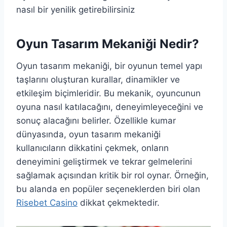
nasıl bir yenilik getirebilirsiniz
Oyun Tasarım Mekaniği Nedir?
Oyun tasarım mekaniği, bir oyunun temel yapı
taşlarını oluşturan kurallar, dinamikler ve
etkileşim biçimleridir. Bu mekanik, oyuncunun
oyuna nasıl katılacağını, deneyimleyeceğini ve
sonuç alacağını belirler. Özellikle kumar
dünyasında, oyun tasarım mekaniği
kullanıcıların dikkatini çekmek, onların
deneyimini geliştirmek ve tekrar gelmelerini
sağlamak açısından kritik bir rol oynar. Örneğin,
bu alanda en popüler seçeneklerden biri olan
Risebet Casino
dikkat çekmektedir.