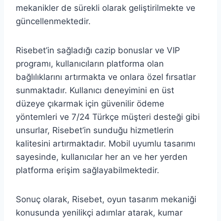
mekanikler de sürekli olarak geliştirilmekte ve
güncellenmektedir.
Risebet’in sağladığı cazip bonuslar ve VIP
programı, kullanıcıların platforma olan
bağlılıklarını artırmakta ve onlara özel fırsatlar
sunmaktadır. Kullanıcı deneyimini en üst
düzeye çıkarmak için güvenilir ödeme
yöntemleri ve 7/24 Türkçe müşteri desteği gibi
unsurlar, Risebet’in sunduğu hizmetlerin
kalitesini artırmaktadır. Mobil uyumlu tasarımı
sayesinde, kullanıcılar her an ve her yerden
platforma erişim sağlayabilmektedir.
Sonuç olarak, Risebet, oyun tasarım mekaniği
konusunda yenilikçi adımlar atarak, kumar