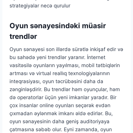
strategiyalar necə qurulur
Oyun sənayesindəki müasir
trendlər
Oyun sənayesi son illərdə sürətlə inkişaf edir və
bu sahədə yeni trendlər yaranır. İnternet
vasitəsilə oyunların yayılması, mobil tətbiqlərin
artması və virtual reallıq texnologiyalarının
inteqrasiyası, oyun təcrübəsini daha da
zənginləşdirir. Bu trendlər həm oyunçular, həm
də operatorlar üçün yeni imkanlar yaradır. Bir
çox insanlar online oyunları seçərək evdən
çıxmadan əylənmək imkanı əldə edirlər. Bu,
oyun sənayesinin daha geniş auditoriyaya
çatmasına səbəb olur. Eyni zamanda, oyun