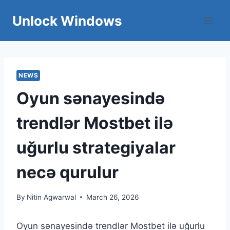
Skip
Unlock Windows
to
content
NEWS
Oyun sənayesində
trendlər Mostbet ilə
uğurlu strategiyalar
necə qurulur
By
Nitin Agwarwal
March 26, 2026
Oyun sənayesində trendlər Mostbet ilə uğurlu