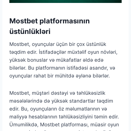
Mostbet platformasının
üstünlükləri
Mostbet, oyunçular üçün bir çox üstünlük
təqdim edir. İstifadəçilər müxtəlif oyun növləri,
yüksək bonuslar və mükafatlar əldə edə
bilərlər. Bu platformanın istifadəsi asandır, və
oyunçular rahat bir mühitdə əylənə bilərlər.
Mostbet, müştəri dəstəyi və təhlükəsizlik
məsələlərində də yüksək standartlar təqdim
edir. Bu, oyunçuların öz məlumatlarının və
maliyyə hesablarının təhlükəsizliyini təmin edir.
Ümumilikdə, Mostbet platforması, müasir oyun