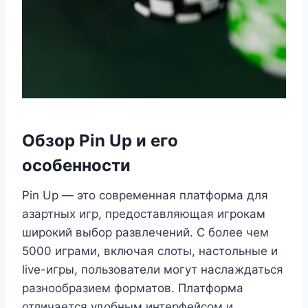
Обзор Pin Up и его
особенности
Pin Up — это современная платформа для
азартных игр, предоставляющая игрокам
широкий выбор развлечений. С более чем
5000 играми, включая слоты, настольные и
live-игры, пользователи могут наслаждаться
разнообразием форматов. Платформа
отличается удобным интерфейсом и