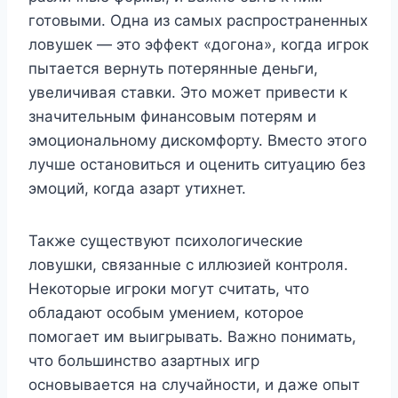
готовыми. Одна из самых распространенных
ловушек — это эффект «догона», когда игрок
пытается вернуть потерянные деньги,
увеличивая ставки. Это может привести к
значительным финансовым потерям и
эмоциональному дискомфорту. Вместо этого
лучше остановиться и оценить ситуацию без
эмоций, когда азарт утихнет.
Также существуют психологические
ловушки, связанные с иллюзией контроля.
Некоторые игроки могут считать, что
обладают особым умением, которое
помогает им выигрывать. Важно понимать,
что большинство азартных игр
основывается на случайности, и даже опыт