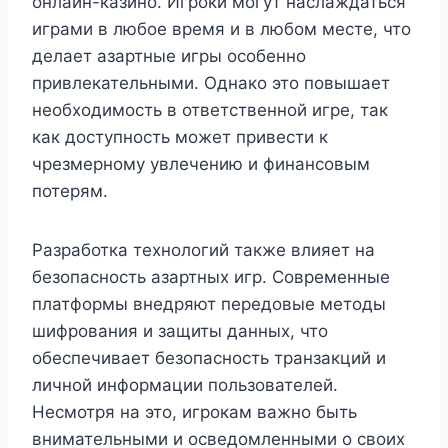
онлайн-казино. Игроки могут наслаждаться
играми в любое время и в любом месте, что
делает азартные игры особенно
привлекательными. Однако это повышает
необходимость в ответственной игре, так
как доступность может привести к
чрезмерному увлечению и финансовым
потерям.
Разработка технологий также влияет на
безопасность азартных игр. Современные
платформы внедряют передовые методы
шифрования и защиты данных, что
обеспечивает безопасность транзакций и
личной информации пользователей.
Несмотря на это, игрокам важно быть
внимательными и осведомленными о своих