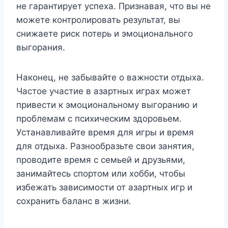
не гарантирует успеха. Признавая, что вы не
можете контролировать результат, вы
снижаете риск потерь и эмоционального
выгорания.
Наконец, не забывайте о важности отдыха.
Частое участие в азартных играх может
привести к эмоциональному выгоранию и
проблемам с психическим здоровьем.
Устанавливайте время для игры и время
для отдыха. Разнообразьте свои занятия,
проводите время с семьей и друзьями,
занимайтесь спортом или хобби, чтобы
избежать зависимости от азартных игр и
сохранить баланс в жизни.