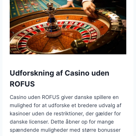
Udforskning af Casino uden
ROFUS
Casino uden ROFUS giver danske spillere en
mulighed for at udforske et bredere udvalg af
kasinoer uden de restriktioner, der gælder for
danske licenser. Dette åbner op for mange
spændende muligheder med større bonusser