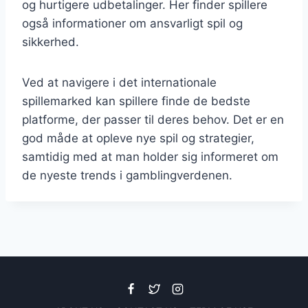
og hurtigere udbetalinger. Her finder spillere
også informationer om ansvarligt spil og
sikkerhed.
Ved at navigere i det internationale
spillemarked kan spillere finde de bedste
platforme, der passer til deres behov. Det er en
god måde at opleve nye spil og strategier,
samtidig med at man holder sig informeret om
de nyeste trends i gamblingverdenen.