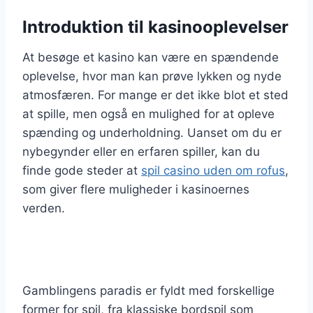
Introduktion til kasinooplevelser
At besøge et kasino kan være en spændende
oplevelse, hvor man kan prøve lykken og nyde
atmosfæren. For mange er det ikke blot et sted
at spille, men også en mulighed for at opleve
spænding og underholdning. Uanset om du er
nybegynder eller en erfaren spiller, kan du
finde gode steder at
spil casino uden om rofus
,
som giver flere muligheder i kasinoernes
verden.
Gamblingens paradis er fyldt med forskellige
former for spil, fra klassiske bordspil som