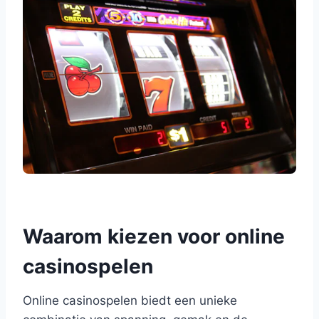
Waarom kiezen voor online
casinospelen
Online casinospelen biedt een unieke