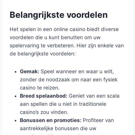
Belangrijkste voordelen
Het spelen in een online casino biedt diverse
voordelen die u kunt benutten om uw
spelervaring te verbeteren. Hier zijn enkele van
de belangrijkste voordelen:
Gemak:
Speel wanneer en waar u wilt,
zonder de noodzaak om naar een fysiek
casino te reizen.
Breed spelaanbod:
Geniet van een scala
aan spellen die u niet in traditionele
casino’s zou vinden.
Bonussen en promoties:
Profiteer van
aantrekkelijke bonussen die uw