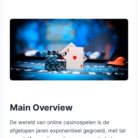
Main Overview
De wereld van online casinospelen is de
afgelopen jaren exponentieel gegroeid, met tal