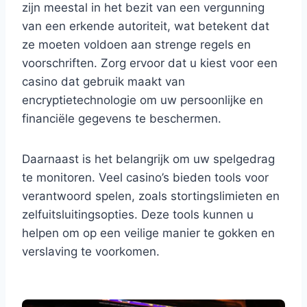
zijn meestal in het bezit van een vergunning
van een erkende autoriteit, wat betekent dat
ze moeten voldoen aan strenge regels en
voorschriften. Zorg ervoor dat u kiest voor een
casino dat gebruik maakt van
encryptietechnologie om uw persoonlijke en
financiële gegevens te beschermen.
Daarnaast is het belangrijk om uw spelgedrag
te monitoren. Veel casino’s bieden tools voor
verantwoord spelen, zoals stortingslimieten en
zelfuitsluitingsopties. Deze tools kunnen u
helpen om op een veilige manier te gokken en
verslaving te voorkomen.