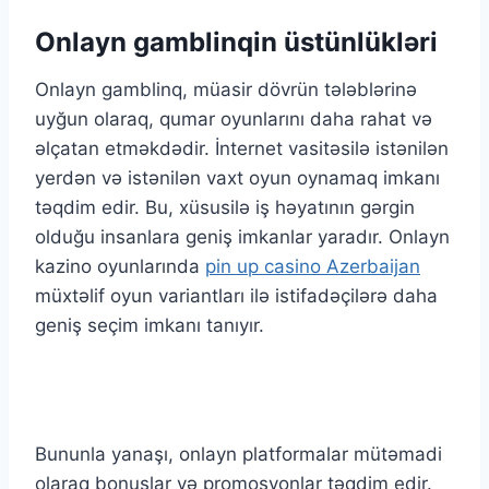
Onlayn gamblinqin üstünlükləri
Onlayn gamblinq, müasir dövrün tələblərinə
uyğun olaraq, qumar oyunlarını daha rahat və
əlçatan etməkdədir. İnternet vasitəsilə istənilən
yerdən və istənilən vaxt oyun oynamaq imkanı
təqdim edir. Bu, xüsusilə iş həyatının gərgin
olduğu insanlara geniş imkanlar yaradır. Onlayn
kazino oyunlarında
pin up casino Azerbaijan
müxtəlif oyun variantları ilə istifadəçilərə daha
geniş seçim imkanı tanıyır.
Bununla yanaşı, onlayn platformalar mütəmadi
olaraq bonuslar və promosyonlar təqdim edir.