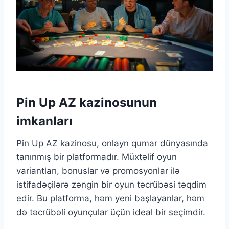
Pin Up AZ kazinosunun
imkanları
Pin Up AZ kazinosu, onlayn qumar dünyasında
tanınmış bir platformadır. Müxtəlif oyun
variantları, bonuslar və promosyonlar ilə
istifadəçilərə zəngin bir oyun təcrübəsi təqdim
edir. Bu platforma, həm yeni başlayanlar, həm
də təcrübəli oyunçular üçün ideal bir seçimdir.