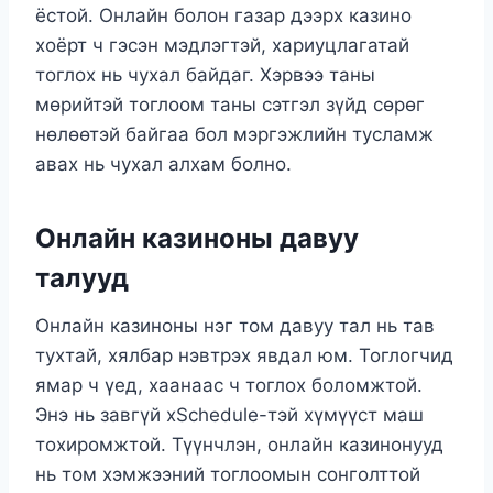
ёстой. Онлайн болон газар дээрх казино
хоёрт ч гэсэн мэдлэгтэй, хариуцлагатай
тоглох нь чухал байдаг. Хэрвээ таны
мөрийтэй тоглоом таны сэтгэл зүйд сөрөг
нөлөөтэй байгаа бол мэргэжлийн тусламж
авах нь чухал алхам болно.
Онлайн казиноны давуу
талууд
Онлайн казиноны нэг том давуу тал нь тав
тухтай, хялбар нэвтрэх явдал юм. Тоглогчид
ямар ч үед, хаанаас ч тоглох боломжтой.
Энэ нь завгүй хSchedule-тэй хүмүүст маш
тохиромжтой. Түүнчлэн, онлайн казинонууд
нь том хэмжээний тоглоомын сонголттой