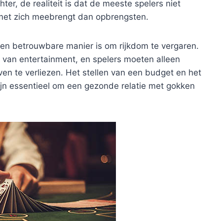
ter, de realiteit is dat de meeste spelers niet
met zich meebrengt dan opbrengsten.
een betrouwbare manier is om rijkdom te vergaren.
van entertainment, en spelers moeten alleen
en te verliezen. Het stellen van een budget en het
n essentieel om een gezonde relatie met gokken