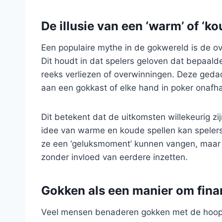
De illusie van een ‘warm’ of ‘ko
Een populaire mythe in de gokwereld is de ove
Dit houdt in dat spelers geloven dat bepaal
reeks verliezen of overwinningen. Deze geda
aan een gokkast of elke hand in poker onafha
Dit betekent dat de uitkomsten willekeurig zi
idee van warme en koude spellen kan speler
ze een ‘geluksmoment’ kunnen vangen, maar i
zonder invloed van eerdere inzetten.
Gokken als een manier om finan
Veel mensen benaderen gokken met de hoop om