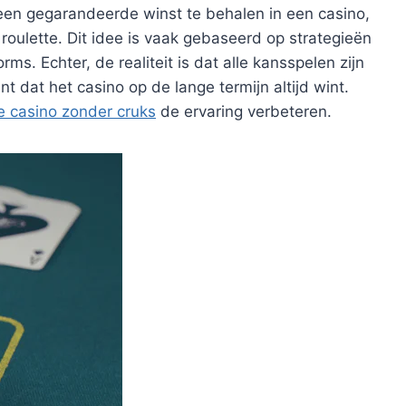
een gegarandeerde winst te behalen in een casino,
f roulette. Dit idee is vaak gebaseerd op strategieën
s. Echter, de realiteit is dat alle kansspelen zijn
 dat het casino op de lange termijn altijd wint.
e casino zonder cruks
de ervaring verbeteren.