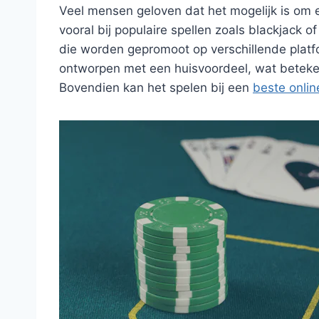
Veel mensen geloven dat het mogelijk is om 
vooral bij populaire spellen zoals blackjack o
die worden gepromoot op verschillende platform
ontworpen met een huisvoordeel, wat betekent
Bovendien kan het spelen bij een
beste onlin