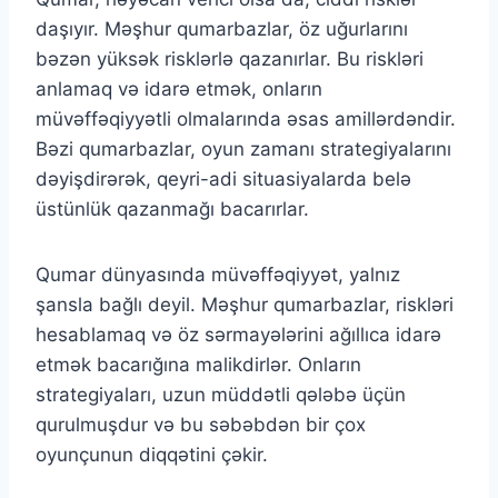
daşıyır. Məşhur qumarbazlar, öz uğurlarını
bəzən yüksək risklərlə qazanırlar. Bu riskləri
anlamaq və idarə etmək, onların
müvəffəqiyyətli olmalarında əsas amillərdəndir.
Bəzi qumarbazlar, oyun zamanı strategiyalarını
dəyişdirərək, qeyri-adi situasiyalarda belə
üstünlük qazanmağı bacarırlar.
Qumar dünyasında müvəffəqiyyət, yalnız
şansla bağlı deyil. Məşhur qumarbazlar, riskləri
hesablamaq və öz sərmayələrini ağıllıca idarə
etmək bacarığına malikdirlər. Onların
strategiyaları, uzun müddətli qələbə üçün
qurulmuşdur və bu səbəbdən bir çox
oyunçunun diqqətini çəkir.