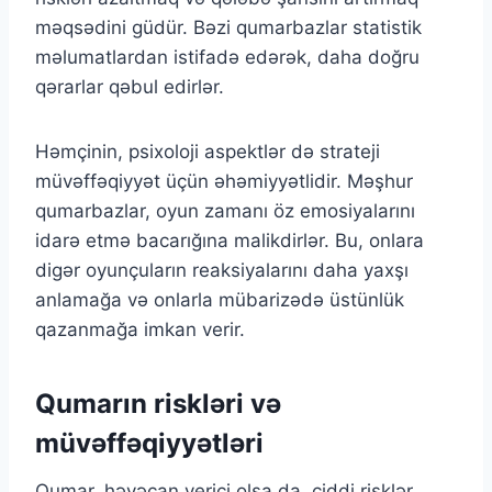
məqsədini güdür. Bəzi qumarbazlar statistik
məlumatlardan istifadə edərək, daha doğru
qərarlar qəbul edirlər.
Həmçinin, psixoloji aspektlər də strateji
müvəffəqiyyət üçün əhəmiyyətlidir. Məşhur
qumarbazlar, oyun zamanı öz emosiyalarını
idarə etmə bacarığına malikdirlər. Bu, onlara
digər oyunçuların reaksiyalarını daha yaxşı
anlamağa və onlarla mübarizədə üstünlük
qazanmağa imkan verir.
Qumarın riskləri və
müvəffəqiyyətləri
Qumar, həyəcan verici olsa da, ciddi risklər