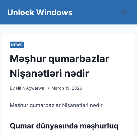
Skip
Unlock Windows
to
content
NEWS
Məşhur qumarbazlar
Nişanətləri nədir
By
Nitin Agwarwal
March 19, 2026
Məşhur qumarbazlar Nişanətləri nədir
Qumar dünyasında məşhurluq