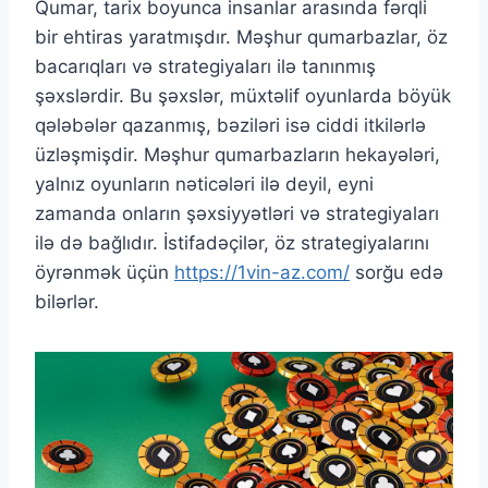
Qumar, tarix boyunca insanlar arasında fərqli
bir ehtiras yaratmışdır. Məşhur qumarbazlar, öz
bacarıqları və strategiyaları ilə tanınmış
şəxslərdir. Bu şəxslər, müxtəlif oyunlarda böyük
qələbələr qazanmış, bəziləri isə ciddi itkilərlə
üzləşmişdir. Məşhur qumarbazların hekayələri,
yalnız oyunların nəticələri ilə deyil, eyni
zamanda onların şəxsiyyətləri və strategiyaları
ilə də bağlıdır. İstifadəçilər, öz strategiyalarını
öyrənmək üçün
https://1vin-az.com/
sorğu edə
bilərlər.