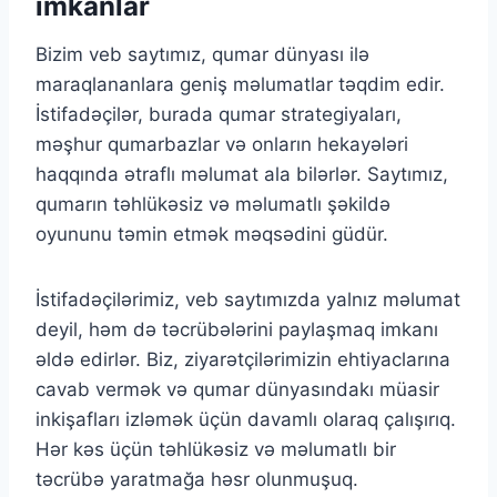
imkanlar
Bizim veb saytımız, qumar dünyası ilə
maraqlananlara geniş məlumatlar təqdim edir.
İstifadəçilər, burada qumar strategiyaları,
məşhur qumarbazlar və onların hekayələri
haqqında ətraflı məlumat ala bilərlər. Saytımız,
qumarın təhlükəsiz və məlumatlı şəkildə
oyununu təmin etmək məqsədini güdür.
İstifadəçilərimiz, veb saytımızda yalnız məlumat
deyil, həm də təcrübələrini paylaşmaq imkanı
əldə edirlər. Biz, ziyarətçilərimizin ehtiyaclarına
cavab vermək və qumar dünyasındakı müasir
inkişafları izləmək üçün davamlı olaraq çalışırıq.
Hər kəs üçün təhlükəsiz və məlumatlı bir
təcrübə yaratmağa həsr olunmuşuq.