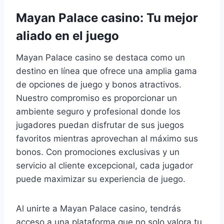
Mayan Palace casino: Tu mejor
aliado en el juego
Mayan Palace casino se destaca como un
destino en línea que ofrece una amplia gama
de opciones de juego y bonos atractivos.
Nuestro compromiso es proporcionar un
ambiente seguro y profesional donde los
jugadores puedan disfrutar de sus juegos
favoritos mientras aprovechan al máximo sus
bonos. Con promociones exclusivas y un
servicio al cliente excepcional, cada jugador
puede maximizar su experiencia de juego.
Al unirte a Mayan Palace casino, tendrás
acceso a una plataforma que no solo valora tu