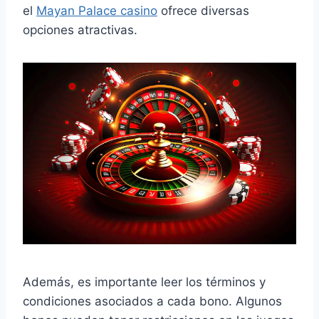
el
Mayan Palace casino
ofrece diversas
opciones atractivas.
Además, es importante leer los términos y
condiciones asociados a cada bono. Algunos