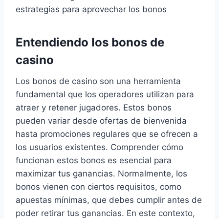
estrategias para aprovechar los bonos
Entendiendo los bonos de
casino
Los bonos de casino son una herramienta
fundamental que los operadores utilizan para
atraer y retener jugadores. Estos bonos
pueden variar desde ofertas de bienvenida
hasta promociones regulares que se ofrecen a
los usuarios existentes. Comprender cómo
funcionan estos bonos es esencial para
maximizar tus ganancias. Normalmente, los
bonos vienen con ciertos requisitos, como
apuestas mínimas, que debes cumplir antes de
poder retirar tus ganancias. En este contexto,