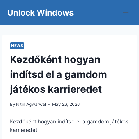
Skip
Unlock Windows
to
content
NEWS
Kezdőként hogyan
indítsd el a gamdom
játékos karrieredet
By
Nitin Agwarwal
May 26, 2026
Kezdőként hogyan indítsd el a gamdom játékos
karrieredet