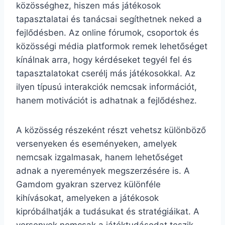
közösséghez, hiszen más játékosok
tapasztalatai és tanácsai segíthetnek neked a
fejlődésben. Az online fórumok, csoportok és
közösségi média platformok remek lehetőséget
kínálnak arra, hogy kérdéseket tegyél fel és
tapasztalatokat cserélj más játékosokkal. Az
ilyen típusú interakciók nemcsak információt,
hanem motivációt is adhatnak a fejlődéshez.
A közösség részeként részt vehetsz különböző
versenyeken és eseményeken, amelyek
nemcsak izgalmasak, hanem lehetőséget
adnak a nyeremények megszerzésére is. A
Gamdom gyakran szervez különféle
kihívásokat, amelyeken a játékosok
kipróbálhatják a tudásukat és stratégiáikat. A
versenyek nemcsak a játéktudásodat teszik