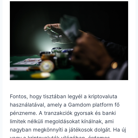
Fontos, hogy tisztában legyél a kriptovaluta
használatával, amely a Gamdom platform fő
pénzneme. A tranzakciók gyorsak és banki
limitek nélküli megoldásokat kínálnak, ami
nagyban megkönnyíti a játékosok dolgát. Ha új
vagy a kriptovaluták világában, érdemes