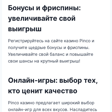
Бонусы и фриспины:
увеличивайте свой
выигрыш
Регистрируйтесь на сайте казино Pinco и
получите щедрые бонусы и фриспины.
Увеличивайте свой баланс и повышайте
свои шансы на крупный выигрыш!
Онлайн-игры: выбор тех,
кто ценит качество
Pinco казино предлагает широкий выбор
онлайн-игр для всех вкусов. Насладитесь