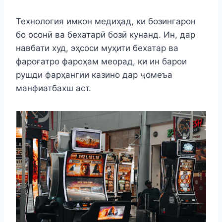
Технология имкон медиҳад, ки бозингарон
бо осонӣ ва бехатарӣ бозӣ кунанд. Ин, дар
навбати худ, эҳсоси муҳити бехатар ва
фароғатро фароҳам меорад, ки ин барои
рушди фарҳангии казино дар ҷомеъа
манфиатбахш аст.