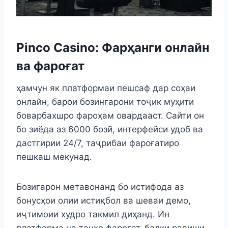
Pinco Casino: Фарҳанги онлайн
ва фароғат
ҳамчун як платформаи пешсаф дар соҳаи
онлайн, барои бозингарони тоҷик муҳити
боварбахшро фароҳам овардааст. Сайти он
бо зиёда аз 6000 бозӣ, интерфейси удоб ва
дастгирии 24/7, таҷрибаи фароғатиро
пешкаш мекунад.
Бозигарон метавонанд бо истифода аз
бонусҳои олии истиқбол ва шеваи демо,
иҷтимоии худро такмил диҳанд. Ин