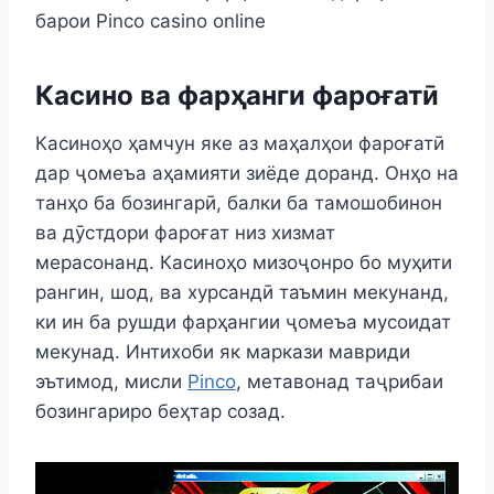
барои Pinco casino online
Касино ва фарҳанги фароғатӣ
Касиноҳо ҳамчун яке аз маҳалҳои фароғатӣ
дар ҷомеъа аҳамияти зиёде доранд. Онҳо на
танҳо ба бозингарӣ, балки ба тамошобинон
ва дӯстдори фароғат низ хизмат
мерасонанд. Касиноҳо мизоҷонро бо муҳити
рангин, шод, ва хурсандӣ таъмин мекунанд,
ки ин ба рушди фарҳангии ҷомеъа мусоидат
мекунад. Интихоби як маркази мавриди
эътимод, мисли
Pinco
, метавонад таҷрибаи
бозингариро беҳтар созад.