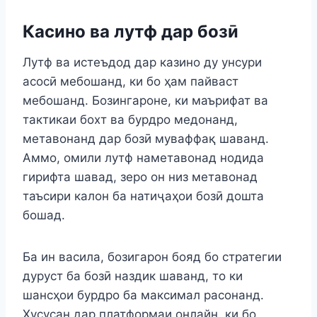
Касино ва лутф дар бозӣ
Лутф ва истеъдод дар казино ду унсури
асосӣ мебошанд, ки бо ҳам пайваст
мебошанд. Бозингароне, ки маърифат ва
тактикаи бохт ва бурдро медонанд,
метавонанд дар бозӣ муваффақ шаванд.
Аммо, омили лутф наметавонад нодида
гирифта шавад, зеро он низ метавонад
таъсири калон ба натиҷаҳои бозӣ дошта
бошад.
Ба ин васила, бозигарон бояд бо стратегии
дуруст ба бозӣ наздик шаванд, то ки
шансҳои бурдро ба максимал расонанд.
Хусусан дар платформаи онлайн, ки бо