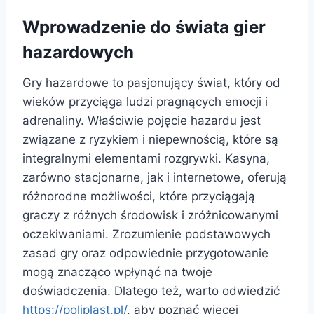
Wprowadzenie do świata gier
hazardowych
Gry hazardowe to pasjonujący świat, który od
wieków przyciąga ludzi pragnących emocji i
adrenaliny. Właściwie pojęcie hazardu jest
związane z ryzykiem i niepewnością, które są
integralnymi elementami rozgrywki. Kasyna,
zarówno stacjonarne, jak i internetowe, oferują
różnorodne możliwości, które przyciągają
graczy z różnych środowisk i zróżnicowanymi
oczekiwaniami. Zrozumienie podstawowych
zasad gry oraz odpowiednie przygotowanie
mogą znacząco wpłynąć na twoje
doświadczenia. Dlatego też, warto odwiedzić
https://poliplast.pl/
, aby poznać więcej