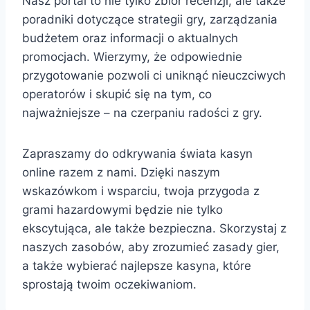
Nasz portal to nie tylko zbiór recenzji, ale także
poradniki dotyczące strategii gry, zarządzania
budżetem oraz informacji o aktualnych
promocjach. Wierzymy, że odpowiednie
przygotowanie pozwoli ci uniknąć nieuczciwych
operatorów i skupić się na tym, co
najważniejsze – na czerpaniu radości z gry.
Zapraszamy do odkrywania świata kasyn
online razem z nami. Dzięki naszym
wskazówkom i wsparciu, twoja przygoda z
grami hazardowymi będzie nie tylko
ekscytująca, ale także bezpieczna. Skorzystaj z
naszych zasobów, aby zrozumieć zasady gier,
a także wybierać najlepsze kasyna, które
sprostają twoim oczekiwaniom.