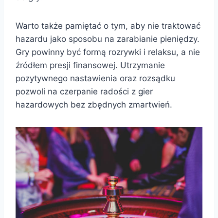
Warto także pamiętać o tym, aby nie traktować
hazardu jako sposobu na zarabianie pieniędzy.
Gry powinny być formą rozrywki i relaksu, a nie
źródłem presji finansowej. Utrzymanie
pozytywnego nastawienia oraz rozsądku
pozwoli na czerpanie radości z gier
hazardowych bez zbędnych zmartwień.