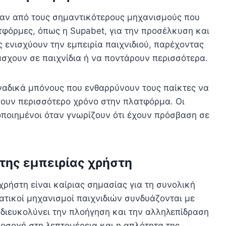
ναν από τους σημαντικότερους μηχανισμούς που
τφόρμες, όπως η Supabet, για την προσέλκυση και
 ενισχύουν την εμπειρία παιχνιδιού, παρέχοντας
άσχουν σε παιχνίδια ή να ποντάρουν περισσότερα.
ναδικά μπόνους που ενθαρρύνουν τους παίκτες να
σουν περισσότερο χρόνο στην πλατφόρμα. Οι
οποιημένοι όταν γνωρίζουν ότι έχουν πρόσβαση σε
 της εμπειρίας χρήστη
χρήστη είναι καίριας σημασίας για τη συνολική
ατικοί μηχανισμοί παιχνιδιών συνδυάζονται με
α διευκολύνει την πλοήγηση και την αλληλεπίδραση
ροσοχή στη λεπτομέρεια και η απλότητα της