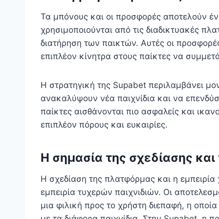
Τα μπόνους και οι προσφορές αποτελούν έ
χρησιμοποιούνται από τις διαδικτυακές πλα
διατήρηση των παικτών. Αυτές οι προσφορές
επιπλέον κίνητρα στους παίκτες να συμμετ
Η στρατηγική της Supabet περιλαμβάνει μο
ανακαλύψουν νέα παιχνίδια και να επενδύ
παίκτες αισθάνονται πιο ασφαλείς και ικαν
επιπλέον πόρους και ευκαιρίες.
Η σημασία της σχεδίασης και
Η σχεδίαση της πλατφόρμας και η εμπειρία 
εμπειρία τυχερών παιχνιδιών. Οι αποτελεσμ
μια φιλική προς το χρήστη διεπαφή, η οποί
με τα διάφορα παιχνίδια. Στην Supabet, η π