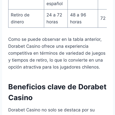
español
Retiro de
24 a 72
48 a 96
72 hor
dinero
horas
horas
Como se puede observar en la tabla anterior,
Dorabet Casino ofrece una experiencia
competitiva en términos de variedad de juegos
y tiempos de retiro, lo que lo convierte en una
opción atractiva para los jugadores chilenos.
Beneficios clave de Dorabet
Casino
Dorabet Casino no solo se destaca por su