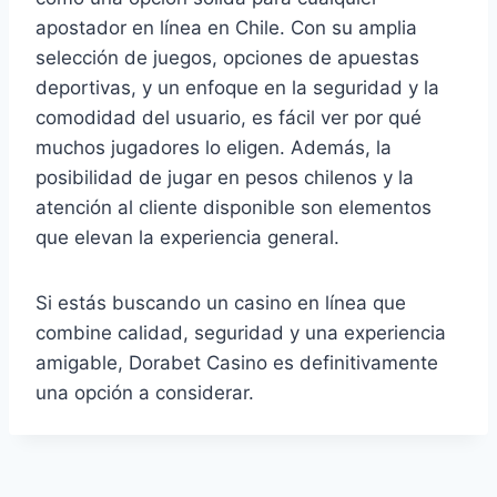
apostador en línea en Chile. Con su amplia
selección de juegos, opciones de apuestas
deportivas, y un enfoque en la seguridad y la
comodidad del usuario, es fácil ver por qué
muchos jugadores lo eligen. Además, la
posibilidad de jugar en pesos chilenos y la
atención al cliente disponible son elementos
que elevan la experiencia general.
Si estás buscando un casino en línea que
combine calidad, seguridad y una experiencia
amigable, Dorabet Casino es definitivamente
una opción a considerar.