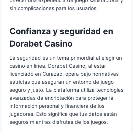
ofrecer una experiencia de juego satisfactoria y
sin complicaciones para los usuarios.
Confianza y seguridad en
Dorabet Casino
La seguridad es un tema primordial al elegir un
casino en línea. Dorabet Casino, al estar
licenciado en Curazao, opera bajo normativas
estrictas que aseguran un entorno de juego
seguro y justo. La plataforma utiliza tecnologías
avanzadas de encriptación para proteger la
información personal y financiera de los
jugadores. Esto significa que tus datos están
seguros mientras disfrutas de los juegos.