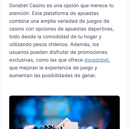
Dorabet Casino es una opción que merece tu
atención. Esta plataforma de apuestas
combina una amplia variedad de juegos de
casino con opciones de apuestas deportivas,
todo desde la comodidad de tu hogar y
utilizando pesos chilenos. Además, los
usuarios pueden disfrutar de promociones
exclusivas, como las que ofrece
doradobet
,
que mejoran la experiencia de juego y
aumentan las posibilidades de ganar.