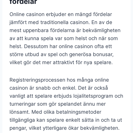
fördelar
Online casinon erbjuder en mängd fördelar
jämfört med traditionella casinon. En av de
mest uppenbara fördelarna är bekvämligheten
av att kunna spela var som helst och när som
helst. Dessutom har online casinon ofta ett
större utbud av spel och generösa bonusar,
vilket gör det mer attraktivt för nya spelare.
Registreringsprocessen hos många online
casinon är snabb och enkel. Det är också
vanligt att spelare erbjuds lojalitetsprogram och
turneringar som gör spelandet ännu mer
lönsamt. Med olika betalningsmetoder
tillgängliga kan spelare enkelt sätta in och ta ut
pengar, vilket ytterligare ökar bekvämligheten.