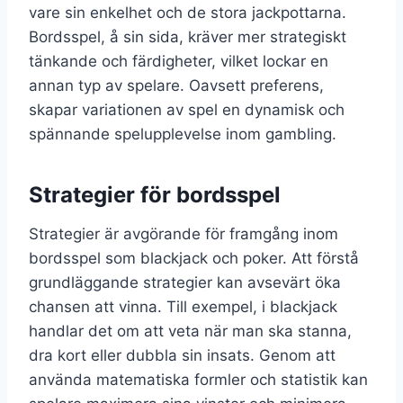
vare sin enkelhet och de stora jackpottarna.
Bordsspel, å sin sida, kräver mer strategiskt
tänkande och färdigheter, vilket lockar en
annan typ av spelare. Oavsett preferens,
skapar variationen av spel en dynamisk och
spännande spelupplevelse inom gambling.
Strategier för bordsspel
Strategier är avgörande för framgång inom
bordsspel som blackjack och poker. Att förstå
grundläggande strategier kan avsevärt öka
chansen att vinna. Till exempel, i blackjack
handlar det om att veta när man ska stanna,
dra kort eller dubbla sin insats. Genom att
använda matematiska formler och statistik kan