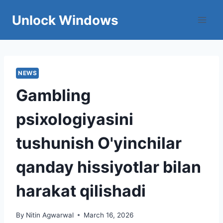
Skip
Unlock Windows
to
content
NEWS
Gambling
psixologiyasini
tushunish O'yinchilar
qanday hissiyotlar bilan
harakat qilishadi
By
Nitin Agwarwal
March 16, 2026