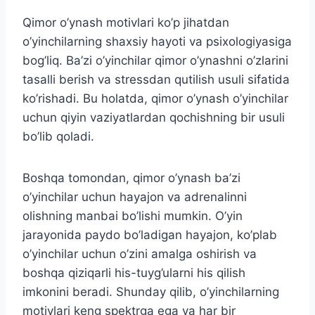
Qimor o’ynash motivlari ko’p jihatdan
o’yinchilarning shaxsiy hayoti va psixologiyasiga
bog’liq. Ba’zi o’yinchilar qimor o’ynashni o’zlarini
tasalli berish va stressdan qutilish usuli sifatida
ko’rishadi. Bu holatda, qimor o’ynash o’yinchilar
uchun qiyin vaziyatlardan qochishning bir usuli
bo’lib qoladi.
Boshqa tomondan, qimor o’ynash ba’zi
o’yinchilar uchun hayajon va adrenalinni
olishning manbai bo’lishi mumkin. O’yin
jarayonida paydo bo’ladigan hayajon, ko’plab
o’yinchilar uchun o’zini amalga oshirish va
boshqa qiziqarli his-tuyg’ularni his qilish
imkonini beradi. Shunday qilib, o’yinchilarning
motivlari keng spektrga ega va har bir