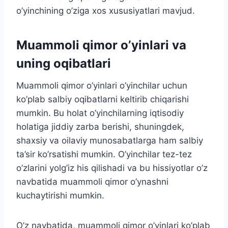
o’yinchining o’ziga xos xususiyatlari mavjud.
Muammoli qimor o’yinlari va
uning oqibatlari
Muammoli qimor o’yinlari o’yinchilar uchun
ko’plab salbiy oqibatlarni keltirib chiqarishi
mumkin. Bu holat o’yinchilarning iqtisodiy
holatiga jiddiy zarba berishi, shuningdek,
shaxsiy va oilaviy munosabatlarga ham salbiy
ta’sir ko’rsatishi mumkin. O’yinchilar tez-tez
o’zlarini yolg’iz his qilishadi va bu hissiyotlar o’z
navbatida muammoli qimor o’ynashni
kuchaytirishi mumkin.
O’z navbatida, muammoli qimor o’yinlari ko’plab