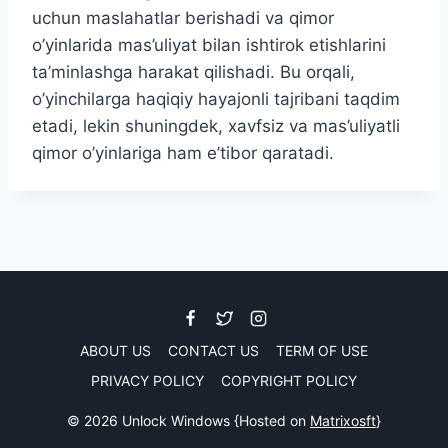
uchun maslahatlar berishadi va qimor
o’yinlarida mas’uliyat bilan ishtirok etishlarini
ta’minlashga harakat qilishadi. Bu orqali,
o’yinchilarga haqiqiy hayajonli tajribani taqdim
etadi, lekin shuningdek, xavfsiz va mas’uliyatli
qimor o’yinlariga ham e’tibor qaratadi.
ABOUT US
CONTACT US
TERM OF USE
PRIVACY POLICY
COPYRIGHT POLICY
© 2026 Unlock Windows {Hosted on
Matrixosft
}