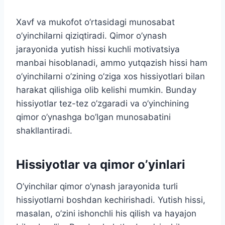
Xavf va mukofot o’rtasidagi munosabat
o’yinchilarni qiziqtiradi. Qimor o’ynash
jarayonida yutish hissi kuchli motivatsiya
manbai hisoblanadi, ammo yutqazish hissi ham
o’yinchilarni o’zining o’ziga xos hissiyotlari bilan
harakat qilishiga olib kelishi mumkin. Bunday
hissiyotlar tez-tez o’zgaradi va o’yinchining
qimor o’ynashga bo’lgan munosabatini
shakllantiradi.
Hissiyotlar va qimor o’yinlari
O’yinchilar qimor o’ynash jarayonida turli
hissiyotlarni boshdan kechirishadi. Yutish hissi,
masalan, o’zini ishonchli his qilish va hayajon