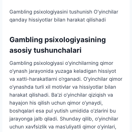
Gambling psixologiyasini tushunish O'yinchilar
qanday hissiyotlar bilan harakat qilishadi
Gambling psixologiyasining
asosiy tushunchalari
Gambling psixologiyasi o’yinchilarning qimor
o’ynash jarayonida yuzaga keladigan hissiyot
va xatti-harakatlarni o’rganadi. O’yinchilar qimor
o’ynashda turli xil motivlar va hissiyotlar bilan
harakat qilishadi. Ba’zi o’yinchilar qiziqish va
hayajon his qilish uchun qimor o’ynaydi,
boshqalari esa pul yutish umidida o’zlarini bu
jarayonga jalb qiladi. Shunday qilib, o’yinchilar
uchun xavfsizlik va mas’uliyatli qimor o’yinlari,