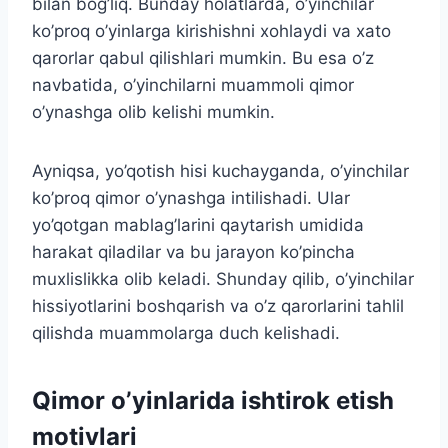
bilan bog’liq. Bunday holatlarda, o’yinchilar
ko’proq o’yinlarga kirishishni xohlaydi va xato
qarorlar qabul qilishlari mumkin. Bu esa o’z
navbatida, o’yinchilarni muammoli qimor
o’ynashga olib kelishi mumkin.
Ayniqsa, yo’qotish hisi kuchayganda, o’yinchilar
ko’proq qimor o’ynashga intilishadi. Ular
yo’qotgan mablag’larini qaytarish umidida
harakat qiladilar va bu jarayon ko’pincha
muxlislikka olib keladi. Shunday qilib, o’yinchilar
hissiyotlarini boshqarish va o’z qarorlarini tahlil
qilishda muammolarga duch kelishadi.
Qimor o’yinlarida ishtirok etish
motivlari