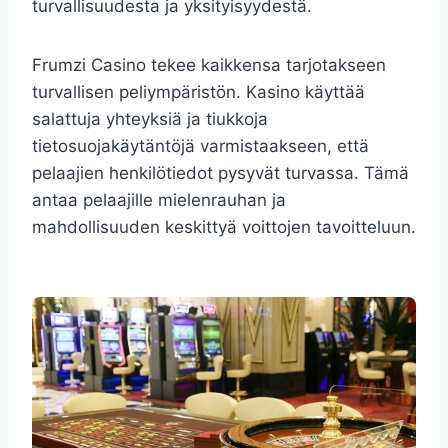
turvallisuudesta ja yksityisyydestä.
Frumzi Casino tekee kaikkensa tarjotakseen
turvallisen peliympäristön. Kasino käyttää
salattuja yhteyksiä ja tiukkoja
tietosuojakäytäntöjä varmistaakseen, että
pelaajien henkilötiedot pysyvät turvassa. Tämä
antaa pelaajille mielenrauhan ja
mahdollisuuden keskittyä voittojen tavoitteluun.