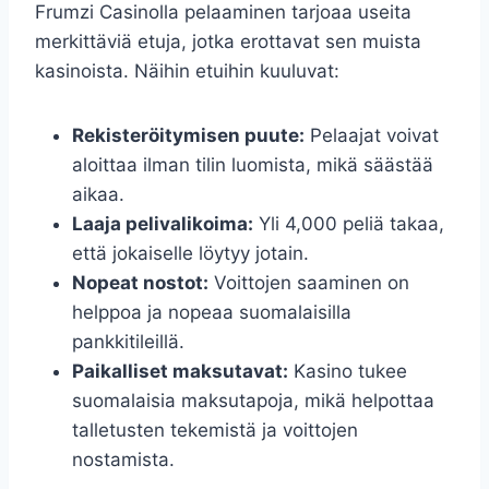
Frumzi Casinolla pelaaminen tarjoaa useita
merkittäviä etuja, jotka erottavat sen muista
kasinoista. Näihin etuihin kuuluvat:
Rekisteröitymisen puute:
Pelaajat voivat
aloittaa ilman tilin luomista, mikä säästää
aikaa.
Laaja pelivalikoima:
Yli 4,000 peliä takaa,
että jokaiselle löytyy jotain.
Nopeat nostot:
Voittojen saaminen on
helppoa ja nopeaa suomalaisilla
pankkitileillä.
Paikalliset maksutavat:
Kasino tukee
suomalaisia maksutapoja, mikä helpottaa
talletusten tekemistä ja voittojen
nostamista.