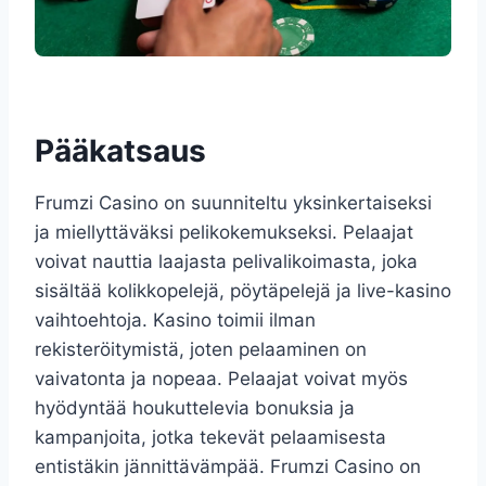
Pääkatsaus
Frumzi Casino on suunniteltu yksinkertaiseksi
ja miellyttäväksi pelikokemukseksi. Pelaajat
voivat nauttia laajasta pelivalikoimasta, joka
sisältää kolikkopelejä, pöytäpelejä ja live-kasino
vaihtoehtoja. Kasino toimii ilman
rekisteröitymistä, joten pelaaminen on
vaivatonta ja nopeaa. Pelaajat voivat myös
hyödyntää houkuttelevia bonuksia ja
kampanjoita, jotka tekevät pelaamisesta
entistäkin jännittävämpää. Frumzi Casino on