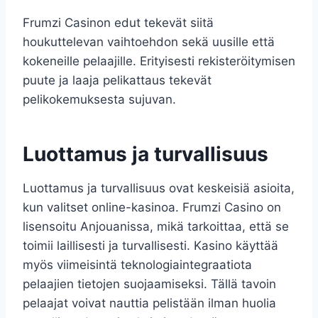
Frumzi Casinon edut tekevät siitä
houkuttelevan vaihtoehdon sekä uusille että
kokeneille pelaajille. Erityisesti rekisteröitymisen
puute ja laaja pelikattaus tekevät
pelikokemuksesta sujuvan.
Luottamus ja turvallisuus
Luottamus ja turvallisuus ovat keskeisiä asioita,
kun valitset online-kasinoa. Frumzi Casino on
lisensoitu Anjouanissa, mikä tarkoittaa, että se
toimii laillisesti ja turvallisesti. Kasino käyttää
myös viimeisintä teknologiaintegraatiota
pelaajien tietojen suojaamiseksi. Tällä tavoin
pelaajat voivat nauttia pelistään ilman huolia