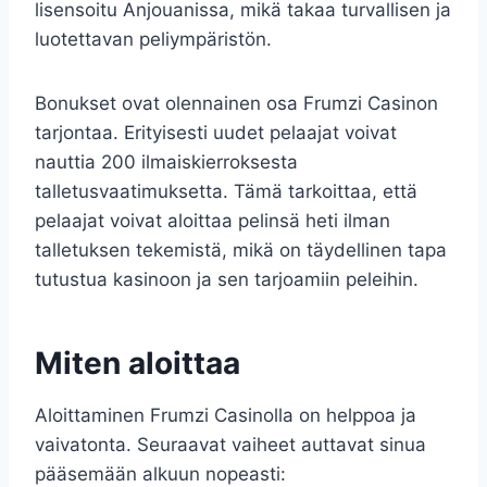
lisensoitu Anjouanissa, mikä takaa turvallisen ja
luotettavan peliympäristön.
Bonukset ovat olennainen osa Frumzi Casinon
tarjontaa. Erityisesti uudet pelaajat voivat
nauttia 200 ilmaiskierroksesta
talletusvaatimuksetta. Tämä tarkoittaa, että
pelaajat voivat aloittaa pelinsä heti ilman
talletuksen tekemistä, mikä on täydellinen tapa
tutustua kasinoon ja sen tarjoamiin peleihin.
Miten aloittaa
Aloittaminen Frumzi Casinolla on helppoa ja
vaivatonta. Seuraavat vaiheet auttavat sinua
pääsemään alkuun nopeasti: