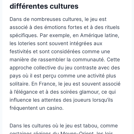
différentes cultures
Dans de nombreuses cultures, le jeu est
associé à des émotions fortes et à des rituels
spécifiques. Par exemple, en Amérique latine,
les loteries sont souvent intégrées aux
festivités et sont considérées comme une
manière de rassembler la communauté. Cette
approche collective du jeu contraste avec des
pays où il est perçu comme une activité plus
solitaire. En France, le jeu est souvent associé
à l’élégance et à des soirées glamour, ce qui
influence les attentes des joueurs lorsqu’ils
fréquentent un casino.
Dans les cultures où le jeu est tabou, comme
certaines régions du Moyen-Orient, les lois