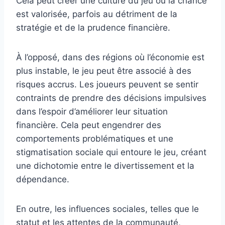
Cela peut créer une culture du jeu où la chance
est valorisée, parfois au détriment de la
stratégie et de la prudence financière.
À l’opposé, dans des régions où l’économie est
plus instable, le jeu peut être associé à des
risques accrus. Les joueurs peuvent se sentir
contraints de prendre des décisions impulsives
dans l’espoir d’améliorer leur situation
financière. Cela peut engendrer des
comportements problématiques et une
stigmatisation sociale qui entoure le jeu, créant
une dichotomie entre le divertissement et la
dépendance.
En outre, les influences sociales, telles que le
statut et les attentes de la communauté,