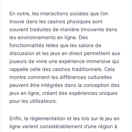
En outre, les interactions sociales que l’on
trouve dans les casinos physiques sont
souvent traduites de manière innovante dans
les environnements en ligne. Des
fonctionnalités telles que les salons de
discussion et les jeux en direct permettent aux
joueurs de vivre une expérience immersive qui
rappelle celle des casinos traditionnels. Cela
montre comment les différences culturelles
peuvent être intégrées dans la conception des
jeux en ligne, créant des expériences uniques
pour les utilisateurs.
Enfin, la réglementation et les lois sur le jeu en
ligne varient considérablement d’une région à