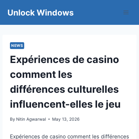
Skip
Unlock Windows
to
content
NEWS
Expériences de casino
comment les
différences culturelles
influencent-elles le jeu
By
Nitin Agwarwal
May 13, 2026
Expériences de casino comment les différences