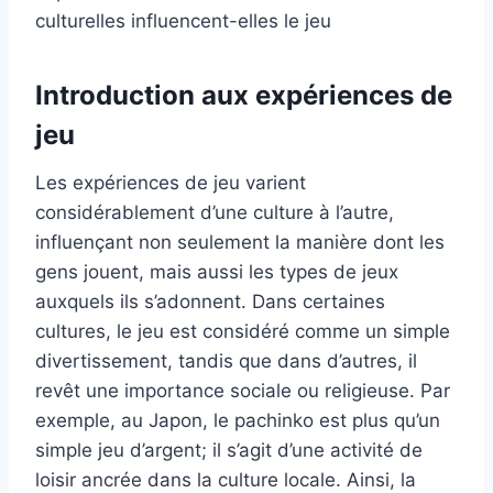
culturelles influencent-elles le jeu
Introduction aux expériences de
jeu
Les expériences de jeu varient
considérablement d’une culture à l’autre,
influençant non seulement la manière dont les
gens jouent, mais aussi les types de jeux
auxquels ils s’adonnent. Dans certaines
cultures, le jeu est considéré comme un simple
divertissement, tandis que dans d’autres, il
revêt une importance sociale ou religieuse. Par
exemple, au Japon, le pachinko est plus qu’un
simple jeu d’argent; il s’agit d’une activité de
loisir ancrée dans la culture locale. Ainsi, la