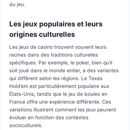
du jeu.
Les jeux populaires et leurs
origines culturelles
Les jeux de casino trouvent souvent leurs
racines dans des traditions culturelles
spécifiques. Par exemple, le poker, bien qu’il
soit joué dans le monde entier, a des variantes
qui diffèrent selon les régions. Le Texas
Hold’em est particulièrement populaire aux
États-Unis, tandis que le jeu de boules en
France offre une expérience différente. Ces
variations illustrent comment les jeux peuvent
évoluer en fonction des contextes
socioculturels.