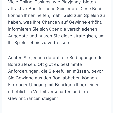
Viele Online-Casinos, wie Playjonny, bieten
attraktive Boni für neue Spieler an. Diese Boni
können Ihnen helfen, mehr Geld zum Spielen zu
haben, was Ihre Chancen auf Gewinne erhöht.
Informieren Sie sich über die verschiedenen
Angebote und nutzen Sie diese strategisch, um
Ihr Spielerlebnis zu verbessern.
Achten Sie jedoch darauf, die Bedingungen der
Boni zu lesen. Oft gibt es bestimmte
Anforderungen, die Sie erfüllen müssen, bevor
Sie Gewinne aus den Boni abheben können.
Ein kluger Umgang mit Boni kann Ihnen einen
erheblichen Vorteil verschaffen und Ihre
Gewinnchancen steigern.