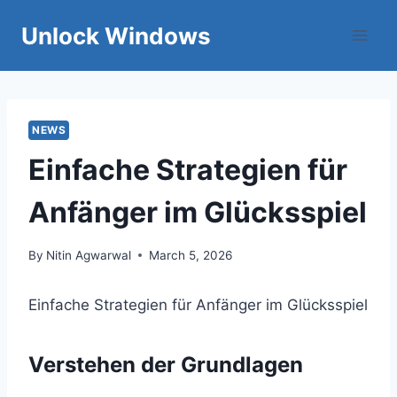
Skip
Unlock Windows
to
content
NEWS
Einfache Strategien für
Anfänger im Glücksspiel
By
Nitin Agwarwal
March 5, 2026
Einfache Strategien für Anfänger im Glücksspiel
Verstehen der Grundlagen