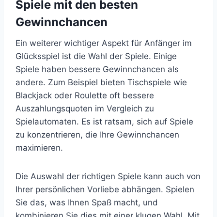
Spiele mit den besten
Gewinnchancen
Ein weiterer wichtiger Aspekt für Anfänger im
Glücksspiel ist die Wahl der Spiele. Einige
Spiele haben bessere Gewinnchancen als
andere. Zum Beispiel bieten Tischspiele wie
Blackjack oder Roulette oft bessere
Auszahlungsquoten im Vergleich zu
Spielautomaten. Es ist ratsam, sich auf Spiele
zu konzentrieren, die Ihre Gewinnchancen
maximieren.
Die Auswahl der richtigen Spiele kann auch von
Ihrer persönlichen Vorliebe abhängen. Spielen
Sie das, was Ihnen Spaß macht, und
kombinieren Sie dies mit einer klugen Wahl. Mit