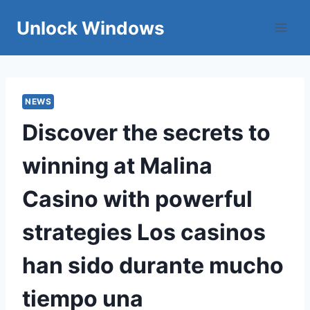
Skip
Unlock Windows
to
content
NEWS
Discover the secrets to
winning at Malina
Casino with powerful
strategies Los casinos
han sido durante mucho
tiempo una