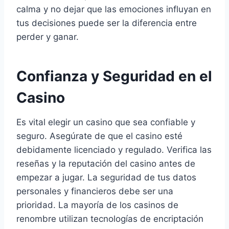
calma y no dejar que las emociones influyan en
tus decisiones puede ser la diferencia entre
perder y ganar.
Confianza y Seguridad en el
Casino
Es vital elegir un casino que sea confiable y
seguro. Asegúrate de que el casino esté
debidamente licenciado y regulado. Verifica las
reseñas y la reputación del casino antes de
empezar a jugar. La seguridad de tus datos
personales y financieros debe ser una
prioridad. La mayoría de los casinos de
renombre utilizan tecnologías de encriptación