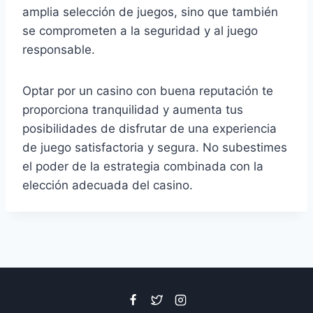
amplia selección de juegos, sino que también
se comprometen a la seguridad y al juego
responsable.
Optar por un casino con buena reputación te
proporciona tranquilidad y aumenta tus
posibilidades de disfrutar de una experiencia
de juego satisfactoria y segura. No subestimes
el poder de la estrategia combinada con la
elección adecuada del casino.