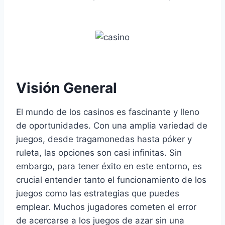
Visión General
El mundo de los casinos es fascinante y lleno
de oportunidades. Con una amplia variedad de
juegos, desde tragamonedas hasta póker y
ruleta, las opciones son casi infinitas. Sin
embargo, para tener éxito en este entorno, es
crucial entender tanto el funcionamiento de los
juegos como las estrategias que puedes
emplear. Muchos jugadores cometen el error
de acercarse a los juegos de azar sin una