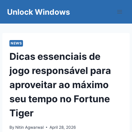
Skip
Unlock Windows
to
content
NEWS
Dicas essenciais de
jogo responsável para
aproveitar ao máximo
seu tempo no Fortune
Tiger
By
Nitin Agwarwal
April 28, 2026