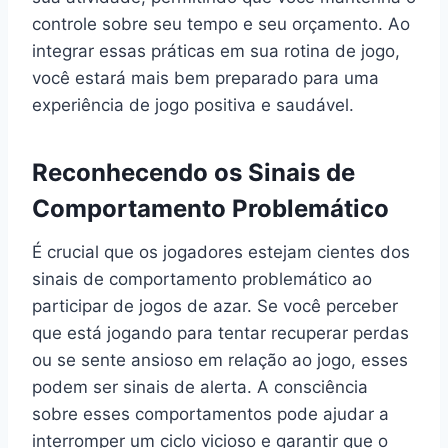
controle sobre seu tempo e seu orçamento. Ao
integrar essas práticas em sua rotina de jogo,
você estará mais bem preparado para uma
experiência de jogo positiva e saudável.
Reconhecendo os Sinais de
Comportamento Problemático
É crucial que os jogadores estejam cientes dos
sinais de comportamento problemático ao
participar de jogos de azar. Se você perceber
que está jogando para tentar recuperar perdas
ou se sente ansioso em relação ao jogo, esses
podem ser sinais de alerta. A consciência
sobre esses comportamentos pode ajudar a
interromper um ciclo vicioso e garantir que o