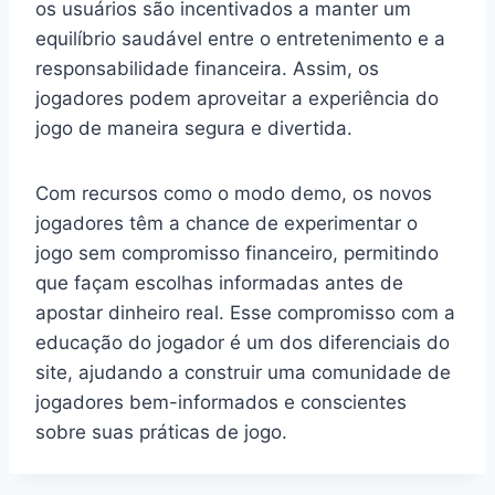
os usuários são incentivados a manter um
equilíbrio saudável entre o entretenimento e a
responsabilidade financeira. Assim, os
jogadores podem aproveitar a experiência do
jogo de maneira segura e divertida.
Com recursos como o modo demo, os novos
jogadores têm a chance de experimentar o
jogo sem compromisso financeiro, permitindo
que façam escolhas informadas antes de
apostar dinheiro real. Esse compromisso com a
educação do jogador é um dos diferenciais do
site, ajudando a construir uma comunidade de
jogadores bem-informados e conscientes
sobre suas práticas de jogo.