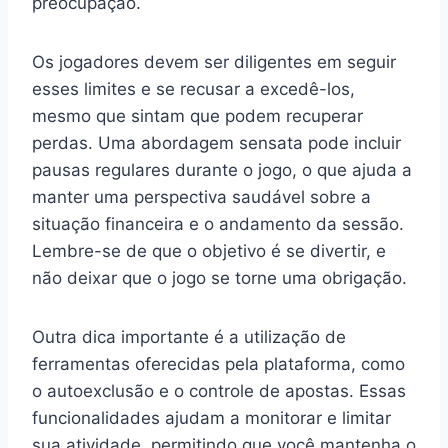
preocupação.
Os jogadores devem ser diligentes em seguir
esses limites e se recusar a excedê-los,
mesmo que sintam que podem recuperar
perdas. Uma abordagem sensata pode incluir
pausas regulares durante o jogo, o que ajuda a
manter uma perspectiva saudável sobre a
situação financeira e o andamento da sessão.
Lembre-se de que o objetivo é se divertir, e
não deixar que o jogo se torne uma obrigação.
Outra dica importante é a utilização de
ferramentas oferecidas pela plataforma, como
o autoexclusão e o controle de apostas. Essas
funcionalidades ajudam a monitorar e limitar
sua atividade, permitindo que você mantenha o