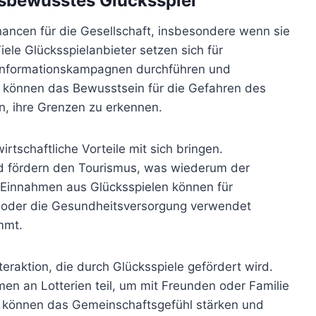
sbewusstes Glücksspiel
hancen für die Gesellschaft, insbesondere wenn sie
le Glücksspielanbieter setzen sich für
e Informationskampagnen durchführen und
ven können das Bewusstsein für die Gefahren des
n, ihre Grenzen zu erkennen.
tschaftliche Vorteile mit sich bringen.
nd fördern den Tourismus, was wiederum der
 Einnahmen aus Glücksspielen können für
ven oder die Gesundheitsversorgung verwendet
mmt.
nteraktion, die durch Glücksspiele gefördert wird.
n an Lotterien teil, um mit Freunden oder Familie
ten können das Gemeinschaftsgefühl stärken und