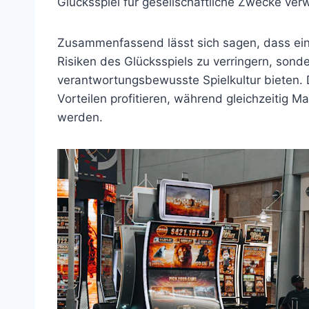
Glücksspiel für gesellschaftliche Zwecke ve
Zusammenfassend lässt sich sagen, dass eine 
Risiken des Glücksspiels zu verringern, sond
verantwortungsbewusste Spielkultur bieten. D
Vorteilen profitieren, während gleichzeitig 
werden.