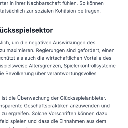
ter in ihrer Nachbarschaft fühlen. So können
atsächlich zur sozialen Kohäsion beitragen.
lücksspielsektor
sslich, um die negativen Auswirkungen des
zu maximieren. Regierungen sind gefordert, einen
chützt als auch die wirtschaftlichen Vorteile des
ispielsweise Altersgrenzen, Spielerkontrollsysteme
e Bevölkerung über verantwortungsvolles
g ist die Überwachung der Glücksspielanbieter.
transparente Geschäftspraktiken anzuwenden und
zu ergreifen. Solche Vorschriften können dazu
mfeld spielen und dass die Einnahmen aus dem