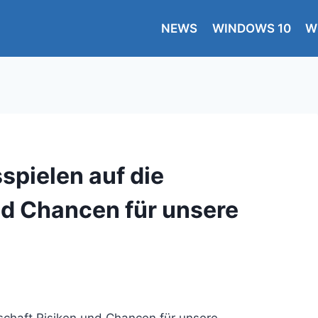
NEWS
WINDOWS 10
W
spielen auf die
nd Chancen für unsere
lschaft Risiken und Chancen für unsere