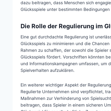
dazu beitragen, dass Menschen sich engagier
Glücksspiele unter bestimmten Bedingungen t
Die Rolle der Regulierung im G
Eine gut durchdachte Regulierung ist unerlä
Glücksspiels zu minimieren und die Chancen 
Rahmen zu schaffen, der sowohl die Spieler s
Glücksspiels fördert. Vorschriften könnten be
und Informationskampagnen umfassen, um di
Spielverhalten aufzuklären.
Ein weiterer wichtiger Aspekt der Regulierun
Regulierte Unternehmen sind verpflichtet, 
Maßnahmen zur Verhinderung von Spielsucht 
beitragen, dass Spieler in einem sicheren U