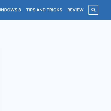
INDOWS 8
TIPS AND TRICKS
REVIEW