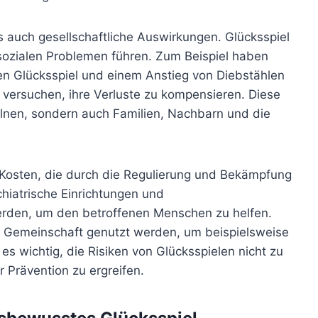
es auch gesellschaftliche Auswirkungen. Glücksspiel
 sozialen Problemen führen. Zum Beispiel haben
n Glücksspiel und einem Anstieg von Diebstählen
e versuchen, ihre Verluste zu kompensieren. Diese
elnen, sondern auch Familien, Nachbarn und die
n Kosten, die durch die Regulierung und Bekämpfung
chiatrische Einrichtungen und
erden, um den betroffenen Menschen zu helfen.
r Gemeinschaft genutzt werden, um beispielsweise
 es wichtig, die Risiken von Glücksspielen nicht zu
Prävention zu ergreifen.