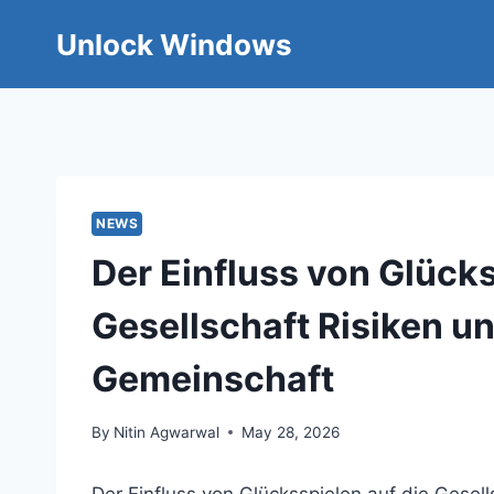
Skip
Unlock Windows
to
content
NEWS
Der Einfluss von Glücks
Gesellschaft Risiken u
Gemeinschaft
By
Nitin Agwarwal
May 28, 2026
Der Einfluss von Glücksspielen auf die Gesel