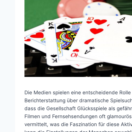
Die Medien spielen eine entscheidende Roll
Berichterstattung über dramatische Spielsucht
dass die Gesellschaft Glücksspiele als gefähr
Filmen und Fernsehsendungen oft glamouröse
vermittelt, was die Faszination für diese Akt