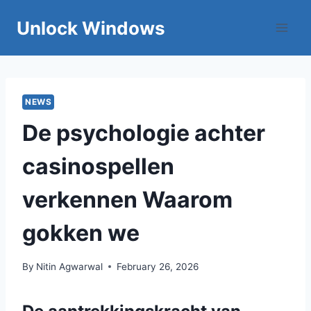
Skip
Unlock Windows
to
content
NEWS
De psychologie achter
casinospellen
verkennen Waarom
gokken we
By
Nitin Agwarwal
February 26, 2026