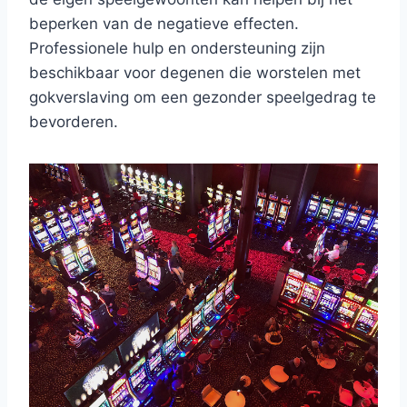
beperken van de negatieve effecten.
Professionele hulp en ondersteuning zijn
beschikbaar voor degenen die worstelen met
gokverslaving om een gezonder speelgedrag te
bevorderen.