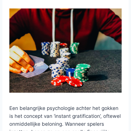
Een belangrijke psychologie achter het gokken
is het concept van ‘instant gratification’, oftewel
onmiddellijke beloning. Wanneer spelers