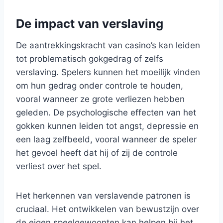
De impact van verslaving
De aantrekkingskracht van casino’s kan leiden
tot problematisch gokgedrag of zelfs
verslaving. Spelers kunnen het moeilijk vinden
om hun gedrag onder controle te houden,
vooral wanneer ze grote verliezen hebben
geleden. De psychologische effecten van het
gokken kunnen leiden tot angst, depressie en
een laag zelfbeeld, vooral wanneer de speler
het gevoel heeft dat hij of zij de controle
verliest over het spel.
Het herkennen van verslavende patronen is
cruciaal. Het ontwikkelen van bewustzijn over
de eigen speelgewoonten kan helpen bij het