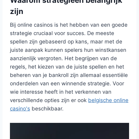
Waarom strategieën belangrijk
zijn
Bij online casinos is het hebben van een goede
strategie cruciaal voor succes. De meeste
spellen zijn gebaseerd op kans, maar met de
juiste aanpak kunnen spelers hun winstkansen
aanzienlijk vergroten. Het begrijpen van de
regels, het kiezen van de juiste spellen en het
beheren van je bankroll zijn allemaal essentiële
onderdelen van een winnende strategie. Voor
wie interesse heeft in het verkennen van
verschillende opties zijn er ook
belgische online
casino's
beschikbaar.