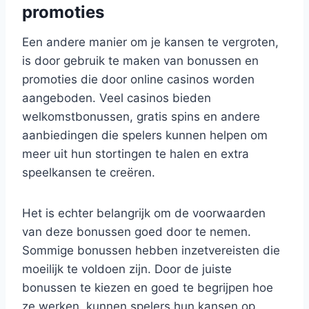
promoties
Een andere manier om je kansen te vergroten,
is door gebruik te maken van bonussen en
promoties die door online casinos worden
aangeboden. Veel casinos bieden
welkomstbonussen, gratis spins en andere
aanbiedingen die spelers kunnen helpen om
meer uit hun stortingen te halen en extra
speelkansen te creëren.
Het is echter belangrijk om de voorwaarden
van deze bonussen goed door te nemen.
Sommige bonussen hebben inzetvereisten die
moeilijk te voldoen zijn. Door de juiste
bonussen te kiezen en goed te begrijpen hoe
ze werken, kunnen spelers hun kansen op