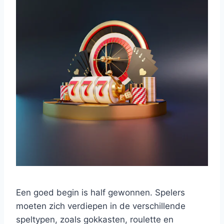
Een goed begin is half gewonnen. Spelers
moeten zich verdiepen in de verschillende
speltypen, zoals gokkasten, roulette en