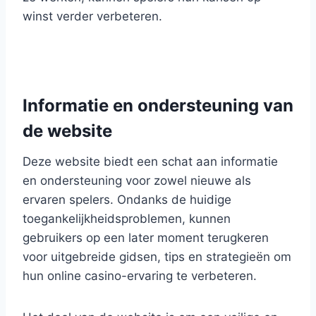
winst verder verbeteren.
Informatie en ondersteuning van
de website
Deze website biedt een schat aan informatie
en ondersteuning voor zowel nieuwe als
ervaren spelers. Ondanks de huidige
toegankelijkheidsproblemen, kunnen
gebruikers op een later moment terugkeren
voor uitgebreide gidsen, tips en strategieën om
hun online casino-ervaring te verbeteren.