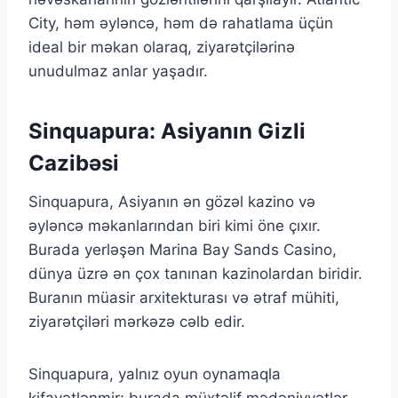
City, həm əyləncə, həm də rahatlama üçün
ideal bir məkan olaraq, ziyarətçilərinə
unudulmaz anlar yaşadır.
Sinquapura: Asiyanın Gizli
Cazibəsi
Sinquapura, Asiyanın ən gözəl kazino və
əyləncə məkanlarından biri kimi öne çıxır.
Burada yerləşən Marina Bay Sands Casino,
dünya üzrə ən çox tanınan kazinolardan biridir.
Buranın müasir arxitekturası və ətraf mühiti,
ziyarətçiləri mərkəzə cəlb edir.
Sinquapura, yalnız oyun oynamaqla
kifayətlənmir; burada müxtəlif mədəniyyətlər