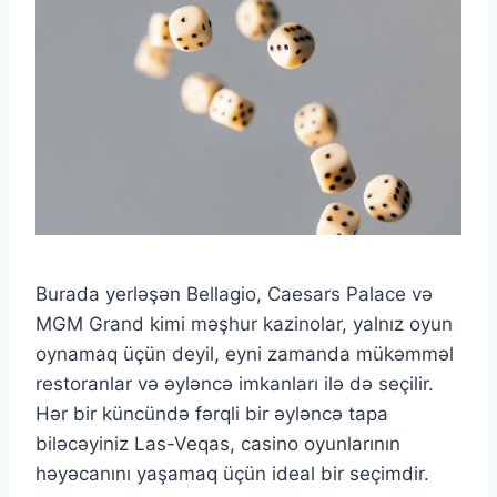
Burada yerləşən Bellagio, Caesars Palace və
MGM Grand kimi məşhur kazinolar, yalnız oyun
oynamaq üçün deyil, eyni zamanda mükəmməl
restoranlar və əyləncə imkanları ilə də seçilir.
Hər bir küncündə fərqli bir əyləncə tapa
biləcəyiniz Las-Veqas, casino oyunlarının
həyəcanını yaşamaq üçün ideal bir seçimdir.