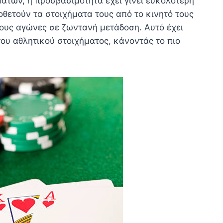
άτων, η προσβασιμότητα έχει γίνει ευκολότερη
οθετούν τα στοιχήματα τους από το κινητό τους
υς αγώνες σε ζωντανή μετάδοση. Αυτό έχει
του αθλητικού στοιχήματος, κάνοντάς το πιο