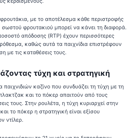
υς κερδισμένους.
α φρουτάκια, με το αποτέλεσμα κάθε περιστροφής
ου σωστού φρουτακιού μπορεί να κάνει τη διαφορά.
 ποσοστό απόδοσης (RTP) έχουν περισσότερες
ρόθεσμα, καθώς αυτά τα παιχνίδια επιστρέφουν
η με τις καταθέσεις τους.
υάζοντας τύχη και στρατηγική
ία παιχνιδιών καζίνο που συνδυάζει τη τύχη με τη
μπλακτζακ και το πόκερ απαιτούν από τους
εις τους. Στην ρουλέτα, η τύχη κυριαρχεί στην
αι το πόκερ η στρατηγική είναι εξίσου
ν ντίλερ.
προσεγγίσουν το 21 χωρίς να το ξεπεράσουν,