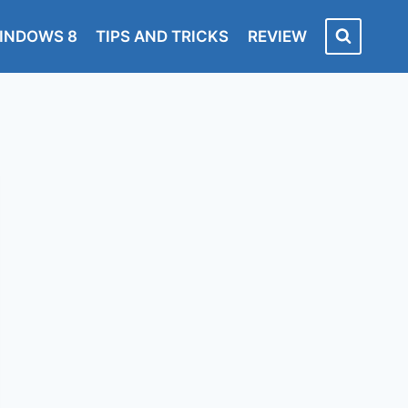
INDOWS 8
TIPS AND TRICKS
REVIEW