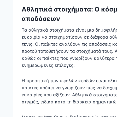
Αθλητικά στοιχήματα: Ο κόσ
αποδόσεων
Τα αθλητικά στοιχήματα είναι μια δημοφιλή
ευκαιρία να στοιχηματίσουν σε διάφορα αθ
τένις. Οι παίκτες αναλύουν τις αποδόσεις κ
προτού τοποθετήσουν τα στοιχήματά τους. Α
καθώς οι παίκτες που γνωρίζουν καλύτερα
ενημερωμένες επιλογές.
Η προοπτική των υψηλών κερδών είναι ελκυ
παίκτες πρέπει να γνωρίζουν πώς να διαχειρ
ευκαιρίες που αξίζουν. Αθλητικά στοιχήμ
στιγμές, ειδικά κατά τη διάρκεια σημαντι