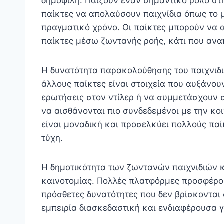
δημοφιλή. Παίζουν έναν σημαντικό ρόλο στ
παίκτες να απολαύσουν παιχνίδια όπως το 
πραγματικό χρόνο. Οι παίκτες μπορούν να 
παίκτες μέσω ζωντανής ροής, κάτι που ανα
Η δυνατότητα παρακολούθησης του παιχνιδι
άλλους παίκτες είναι στοιχεία που αυξάνου
ερωτήσεις στον ντίλερ ή να συμμετάσχουν σ
να αισθάνονται πιο συνδεδεμένοι με την κο
είναι μοναδική και προσελκύει πολλούς πα
τύχη.
Η δημοτικότητα των ζωντανών παιχνιδιών κ
καινοτομίας. Πολλές πλατφόρμες προσφέρου
πρόσθετες δυνατότητες που δεν βρίσκονται 
εμπειρία διασκεδαστική και ενδιαφέρουσα γ