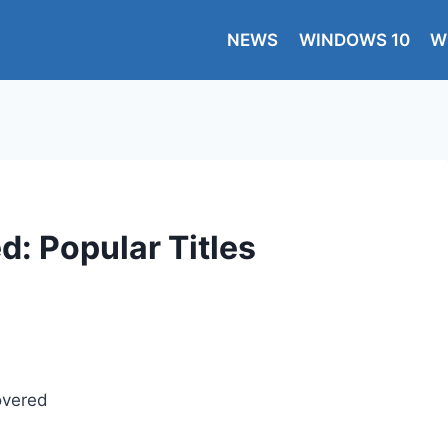
NEWS
WINDOWS 10
W
: Popular Titles
overed