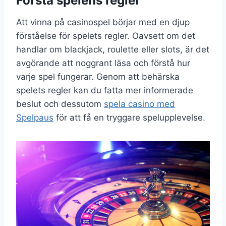
Förstå spelens regler
Att vinna på casinospel börjar med en djup
förståelse för spelets regler. Oavsett om det
handlar om blackjack, roulette eller slots, är det
avgörande att noggrant läsa och förstå hur
varje spel fungerar. Genom att behärska
spelets regler kan du fatta mer informerade
beslut och dessutom
spela casino med
Spelpaus
för att få en tryggare spelupplevelse.