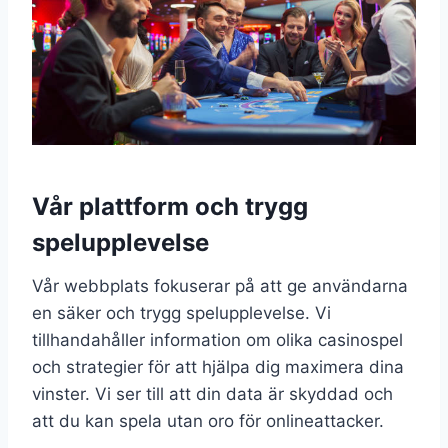
Vår plattform och trygg
spelupplevelse
Vår webbplats fokuserar på att ge användarna
en säker och trygg spelupplevelse. Vi
tillhandahåller information om olika casinospel
och strategier för att hjälpa dig maximera dina
vinster. Vi ser till att din data är skyddad och
att du kan spela utan oro för onlineattacker.