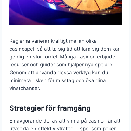
Reglerna varierar kraftigt mellan olika
casinospel, så att ta sig tid att lära sig dem kan
ge dig en stor fördel. Många casinon erbjuder
resurser och guider som hjälper nya spelare.
Genom att använda dessa verktyg kan du
minimera risken för misstag och öka dina
vinstchanser.
Strategier för framgång
En avgörande del av att vinna på casinon är att
utveckla en effektiv strategi. I spel som poker