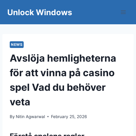
Skip
Unlock Windows
to
content
NEWS
Avslöja hemligheterna
för att vinna på casino
spel Vad du behöver
veta
By
Nitin Agwarwal
February 25, 2026