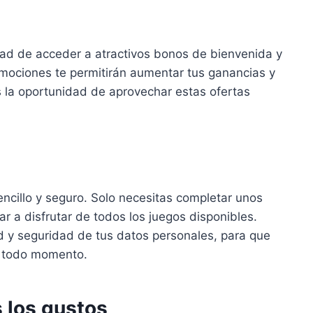
idad de acceder a atractivos bonos de bienvenida y
romociones te permitirán aumentar tus ganancias y
s la oportunidad de aprovechar estas ofertas
sencillo y seguro. Solo necesitas completar unos
r a disfrutar de todos los juegos disponibles.
d y seguridad de tus datos personales, para que
n todo momento.
 los gustos