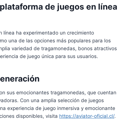
 plataforma de juegos en línea
en línea ha experimentado un crecimiento
como una de las opciones más populares para los
mplia variedad de tragamonedas, bonos atractivos
periencia de juego única para sus usuarios.
eneración
r son sus emocionantes tragamonedas, que cuentan
ovadoras. Con una amplia selección de juegos
una experiencia de juego inmersiva y emocionante
iones disponibles, visita
https://aviator-oficial.cl/
.