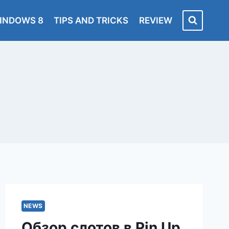
INDOWS 8
TIPS AND TRICKS
REVIEW
NEWS
Обзор слотов в Pin Up