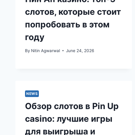
слотов, которые стоит
попробовать в этом
году
By
Nitin Agwarwal
June 24, 2026
NEWS
Обзор слотов в Pin Up
casino: лучшие игры
для выигрыша и