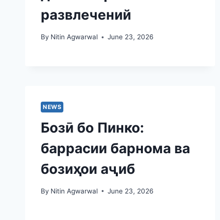
развлечений
By
Nitin Agwarwal
June 23, 2026
NEWS
Бозӣ бо Пинко:
баррасии барнома ва
бозиҳои аҷиб
By
Nitin Agwarwal
June 23, 2026