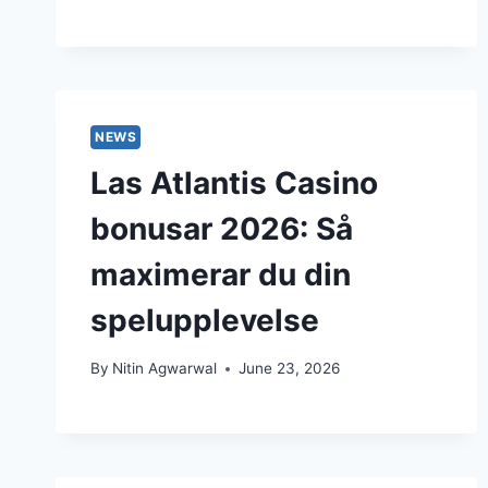
NEWS
Las Atlantis Casino
bonusar 2026: Så
maximerar du din
spelupplevelse
By
Nitin Agwarwal
June 23, 2026