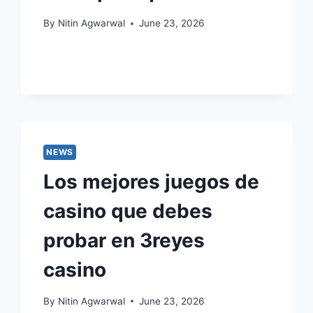
By
Nitin Agwarwal
June 23, 2026
NEWS
Los mejores juegos de
casino que debes
probar en 3reyes
casino
By
Nitin Agwarwal
June 23, 2026