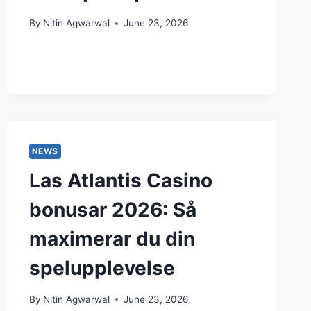
By
Nitin Agwarwal
June 23, 2026
NEWS
Las Atlantis Casino
bonusar 2026: Så
maximerar du din
spelupplevelse
By
Nitin Agwarwal
June 23, 2026