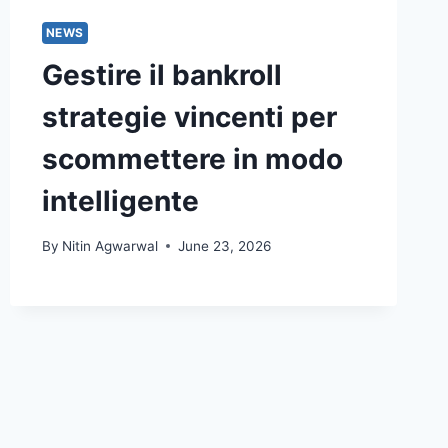
NEWS
Gestire il bankroll
strategie vincenti per
scommettere in modo
intelligente
By
Nitin Agwarwal
June 23, 2026