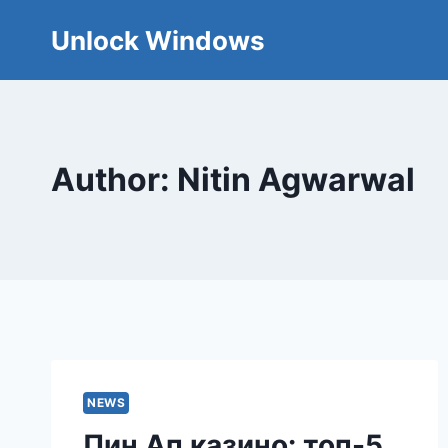
Skip
Unlock Windows
to
content
Author: Nitin Agwarwal
NEWS
Пин Ап казино: топ-5