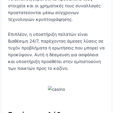
στοιχεία και οι χρηματικές τους συναλλαγές
προστατεύονται μέσω σύγχρονων
τεχνολογιών κρυπτογράφησης.
Επιπλέον, η υποστήριξη πελατών είναι
διαθέσιμη 24/7, παρέχοντας άμεσες λύσεις σε
τυχόν προβλήματα ή ερωτήσεις που μπορεί να
προκύψουν. Αυτή η δέσμευση για ασφάλεια
και υποστήριξη προσθέτει στην εμπιστοσύνη
των παικτών προς το καζίνο.