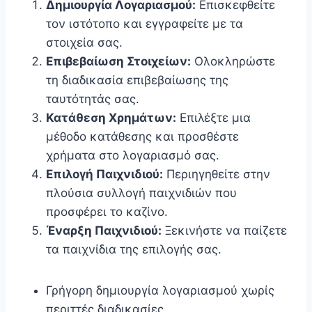
Δημιουργία Λογαριασμού:
Επισκεφθείτε
τον ιστότοπο και εγγραφείτε με τα
στοιχεία σας.
Επιβεβαίωση Στοιχείων:
Ολοκληρώστε
τη διαδικασία επιβεβαίωσης της
ταυτότητάς σας.
Κατάθεση Χρημάτων:
Επιλέξτε μια
μέθοδο κατάθεσης και προσθέστε
χρήματα στο λογαριασμό σας.
Επιλογή Παιχνιδιού:
Περιηγηθείτε στην
πλούσια συλλογή παιχνιδιών που
προσφέρει το καζίνο.
Έναρξη Παιχνιδιού:
Ξεκινήστε να παίζετε
τα παιχνίδια της επιλογής σας.
Γρήγορη δημιουργία λογαριασμού χωρίς
περιττές διαδικασίες.